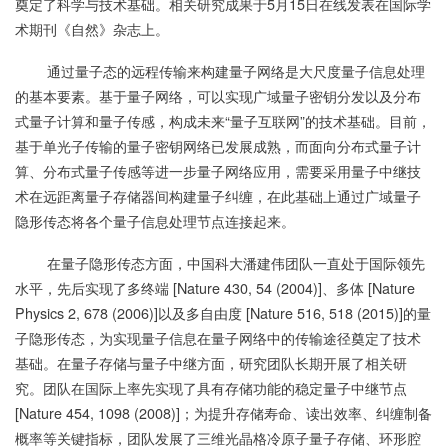
奠定了科学与技术基础。相关研究成果于5月15日在线发表在国际学
术期刊《自然》杂志上。
通过量子态的远程传输来构建量子网络是大尺度量子信息处理
的基本要素。基于量子网络，可以实现广域量子密钥分发以及分布
式量子计算和量子传感，构成未来“量子互联网”的技术基础。目前，
基于单光子传输的量子密钥网络已发展成熟，而面向分布式量子计
算、分布式量子传感等进一步量子网络应用，需要采用量子中继技
术在远距离量子存储器间构建量子纠缠，在此基础上通过广域量子
隐形传态将各个量子信息处理节点连接起来。
在量子隐形传态方面，中国科大潘建伟团队一直处于国际领先
水平，先后实现了多终端 [Nature 430, 54 (2004)]、多体 [Nature
Physics 2, 678 (2006)]以及多自由度 [Nature 516, 518 (2015)]的量
子隐形传态，为实现量子信息在量子网络中的传输途径奠定了技术
基础。在量子存储与量子中继方面，研究团队长期开展了相关研
究。团队在国际上率先实现了具有存储功能的稳定量子中继节点
[Nature 454, 1098 (2008)]；为提升存储寿命、读出效率、纠缠制备
概率等关键指标，团队发展了三维光晶格冷原子量子存储、环形腔