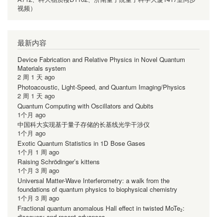
视频）
最新内容
Device Fabrication and Relative Physics in Novel Quantum
Materials system
2 周 1 天 ago
Photoacoustic, Light-Speed, and Quantum Imaging/Physics
2 周 1 天 ago
Quantum Computing with Oscillators and Qubits
1个月 ago
中国科大实现基于量子存储的长基线光学干涉仪
1个月 ago
Exotic Quantum Statistics in 1D Bose Gases
1个月 1 周 ago
Raising Schrödinger’s kittens
1个月 3 周 ago
Universal Matter-Wave Interferometry: a walk from the
foundations of quantum physics to biophysical chemistry
1个月 3 周 ago
Fractional quantum anomalous Hall effect in twisted MoTe₂:
discovery and recent advances