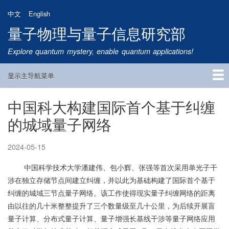
跳
中文
English
转
量子物理与量子信息研究部
到
主
Explore quantum mystery, enable quantum applications!
要
内
显示主导航菜单
容
Main
Navigation
中国科大构建国际首个基于纠缠
首页
研究方向
量子卫星
团队成员
新闻动态
研究进展
学术报告
论文发表
公告通知
招生信息
相关链接
的城域量子网络
2024-05-15
中国科学技术大学潘建伟、包小辉、张强等首次采用单光子干
涉在独立存储节点间建立纠缠，并以此为基础构建了国际首个基于
纠缠的城域三节点量子网络。该工作使得现实量子纠缠网络的距离
由以往的几十米整整提升了三个数量级至几十公里，为后续开展盲
量子计算、分布式量子计算、量子增强长基线干涉等量子网络应用