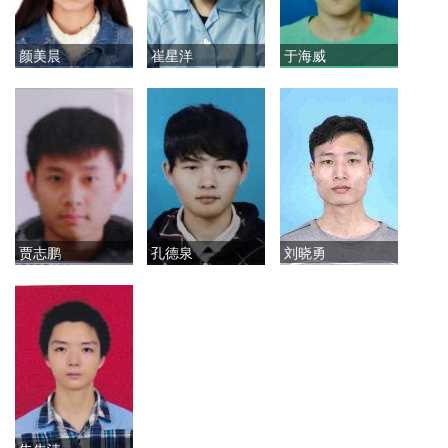
颜美晨
崔星洋
于海威
贾志鹏
孔德泉
刘晓勇