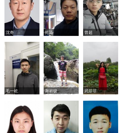
沈奇
苑涛
曾超
毛一屹
谢岩骏
武菲菲