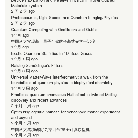
Materials system
2 周 2 天 ago
Photoacoustic, Light-Speed, and Quantum Imaging/Physics
2 周 2 天 ago
Quantum Computing with Oscillators and Qubits
1个月 ago
中国科大实现基于量子存储的长基线光学干涉仪
1个月 ago
Exotic Quantum Statistics in 1D Bose Gases
1个月 1 周 ago
Raising Schrödinger’s kittens
1个月 3 周 ago
Universal Matter-Wave Interferometry: a walk from the
foundations of quantum physics to biophysical chemistry
1个月 3 周 ago
Fractional quantum anomalous Hall effect in twisted MoTe₂:
discovery and recent advances
2 个月 1 周 ago
Optimizing agentic harness for condensed matter experiment
and beyond
2 个月 1 周 ago
中国科大成功研制“九章四号”量子计算原型机
2 个月 2 周 ago