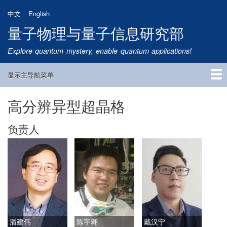
跳
中文
English
转
量子物理与量子信息研究部
到
主
Explore quantum mystery, enable quantum applications!
要
内
显示主导航菜单
容
Main
Navigation
高分辨异型超晶格
首页
研究方向
量子卫星
团队成员
新闻动态
研究进展
学术报告
论文发表
公告通知
招生信息
相关链接
负责人
潘建伟
陈宇翱
戴汉宁