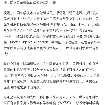
运共同体贡献青年科学家智慧和力量。
现场，中国科学技术协会党组成员、书记处书记王进展，浙江省人
民政府副省长张振丰，浙江省十三届人大常委会副主任姒健敏，国
际先进材料协会秘书长阿舒塔什·蒂瓦里（Ashutosh Tiwari），国际
科学理事会合作与会员发展传播官加布里埃拉·伊万（Gabriela
Ivan），陆朝阳以及丹麦大学联盟首席执行官莫滕·乌格尔维格·安德
森（Morten Ugelvig Andersen）共同按下启动装置，在世界青年科
学家联合会初创成员单位代表现场见证下，世界青年科学家联合会
成立。
联合会理事长陆朝阳认为，在全球化加速推进，国际科技合作日益
紧密的时代背景下，联合会的成立是团结青年科技人才的有效途
径。“以青科会为基础成立的联合会，可以吸引更多高端人才，汇聚
青年科学家智慧，为增进人类福祉提供青年解决方案，为科技创新
促进可持续发展作出贡献。”
青年是科技创新的先锋，科技的未来在青年。未来，世界青年科学
家联合会将举办世界青年科学家峰会（WYSS），颁发青年科学奖