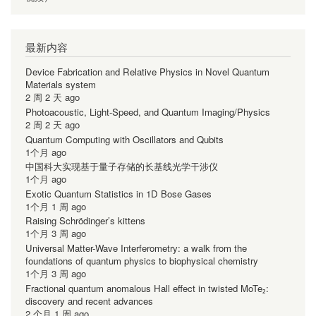
最新内容
Device Fabrication and Relative Physics in Novel Quantum
Materials system
2 周 2 天 ago
Photoacoustic, Light-Speed, and Quantum Imaging/Physics
2 周 2 天 ago
Quantum Computing with Oscillators and Qubits
1个月 ago
中国科大实现基于量子存储的长基线光学干涉仪
1个月 ago
Exotic Quantum Statistics in 1D Bose Gases
1个月 1 周 ago
Raising Schrödinger’s kittens
1个月 3 周 ago
Universal Matter-Wave Interferometry: a walk from the
foundations of quantum physics to biophysical chemistry
1个月 3 周 ago
Fractional quantum anomalous Hall effect in twisted MoTe₂:
discovery and recent advances
2 个月 1 周 ago