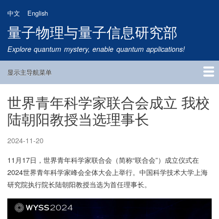
跳
中文
English
转
量子物理与量子信息研究部
到
主
Explore quantum mystery, enable quantum applications!
要
内
显示主导航菜单
容
Main
Navigation
世界青年科学家联合会成立 我校
首页
研究方向
量子卫星
团队成员
新闻动态
研究进展
学术报告
论文发表
公告通知
招生信息
相关链接
陆朝阳教授当选理事长
2024-11-20
11月17日，世界青年科学家联合会（简称“联合会”）成立仪式在
2024世界青年科学家峰会全体大会上举行。中国科学技术大学上海
研究院执行院长陆朝阳教授当选为首任理事长。