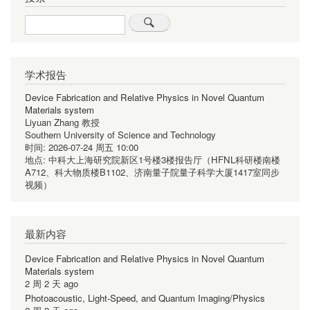
Search
学术报告
Device Fabrication and Relative Physics in Novel Quantum
Materials system
Liyuan Zhang 教授
Southern University of Science and Technology
时间:
2026-07-24 周五 10:00
地点:
中科大上海研究院新区1号楼3楼报告厅（HFNL科研楼南楼
A712、科大物质楼B1102、济南量子院量子科学大厦1417室同步
视频）
最新内容
Device Fabrication and Relative Physics in Novel Quantum
Materials system
2 周 2 天 ago
Photoacoustic, Light-Speed, and Quantum Imaging/Physics