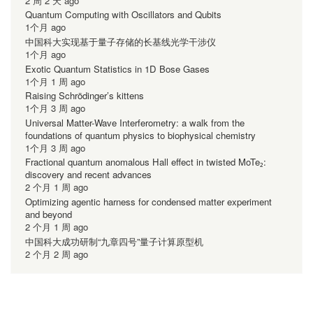
2 周 2 天 ago
Quantum Computing with Oscillators and Qubits
1个月 ago
中国科大实现基于量子存储的长基线光学干涉仪
1个月 ago
Exotic Quantum Statistics in 1D Bose Gases
1个月 1 周 ago
Raising Schrödinger’s kittens
1个月 3 周 ago
Universal Matter-Wave Interferometry: a walk from the
foundations of quantum physics to biophysical chemistry
1个月 3 周 ago
Fractional quantum anomalous Hall effect in twisted MoTe₂:
discovery and recent advances
2 个月 1 周 ago
Optimizing agentic harness for condensed matter experiment
and beyond
2 个月 1 周 ago
中国科大成功研制“九章四号”量子计算原型机
2 个月 2 周 ago