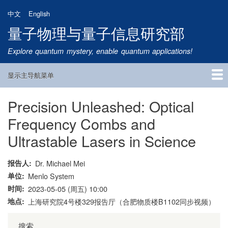
跳
中文
English
转
量子物理与量子信息研究部
到
主
Explore quantum mystery, enable quantum applications!
要
内
显示主导航菜单
容
Main
Navigation
Precision Unleashed: Optical
首页
研究方向
量子卫星
团队成员
新闻动态
研究进展
学术报告
论文发表
公告通知
招生信息
相关链接
Frequency Combs and
Ultrastable Lasers in Science
报告人
Dr. Michael Mei
单位
Menlo System
时间
2023-05-05 (周五) 10:00
地点
上海研究院4号楼329报告厅（合肥物质楼B1102同步视频）
搜索