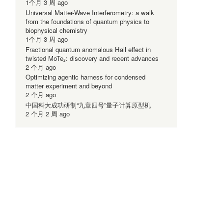
1个月 3 周 ago
Universal Matter-Wave Interferometry: a walk
from the foundations of quantum physics to
biophysical chemistry
1个月 3 周 ago
Fractional quantum anomalous Hall effect in
twisted MoTe₂: discovery and recent advances
2 个月 ago
Optimizing agentic harness for condensed
matter experiment and beyond
2 个月 ago
中国科大成功研制“九章四号”量子计算原型机
2 个月 2 周 ago