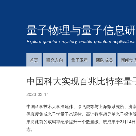
量子物理与量子信息研
Explore quantum mystery, enable quantum applications
首页
研究方向
量子卫星
团队成员
新闻动
Main
Navigation
中国科大实现百兆比特率量
2023-03-14
中国科学技术大学潘建伟、徐飞虎等与上海微系统所、济
保真度集成光子学量子态调控、高计数率超导单光子探测
果将此前的成码率纪录提升一个数量级。该成果于3月14日在线发
志。