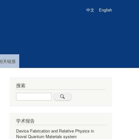
中文
English
相关链接
搜索
Search
学术报告
Device Fabrication and Relative Physics in
Novel Quantum Materials system