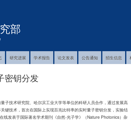
跳
转
到
究部
主
要
内
!
容
态
研究进展
学术报告
论文发表
公告通知
招生信息
子密钥分发
南量子技术研究院、哈尔滨工业大学等单位的科研人员合作，通过发展高
等关键技术，首次在国际上实现百兆比特率的实时量子密钥分发，实验结
表于国际著名学术期刊《自然-光子学》（Nature Photonics）杂