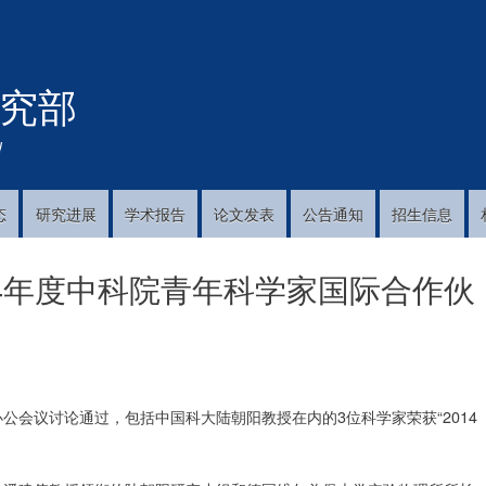
跳
转
到
究部
主
要
内
!
容
态
研究进展
学术报告
论文发表
公告通知
招生信息
14年度中科院青年科学家国际合作伙
会议讨论通过，包括中国科大陆朝阳教授在内的3位科学家荣获“2014