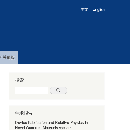
中文
English
相关链接
搜索
Search
学术报告
Device Fabrication and Relative Physics in
Novel Quantum Materials system