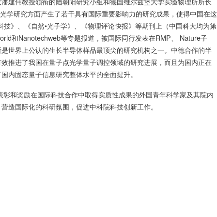
大潘建伟教授领衔的陆朝阳研究小组和德国维尔兹堡大学实验物理所所长
源和量子光学研究方面产生了若干具有国际重要影响力的研究成果，使得中国在这
科技》、《自然•光子学》、《物理评论快报》等期刊上（中国科大均为第
ld和Nanotechweb等专题报道，被国际同行发表在RMP、 Nature子
所是世界上公认的生长半导体样品最顶尖的研究机构之一。中德合作的半
有效推进了我国在量子点光学量子调控领域的研究进展，而且为国内正在
了国内固态量子信息研究整体水平的全面提升。
为表彰和奖励在国际科技合作中取得实质性成果的外国青年科学家及其院内
，营造国际化的科研氛围，促进中科院科技创新工作。