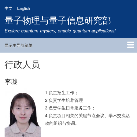
跳
中文
English
转
量子物理与量子信息研究部
到
主
Explore quantum mystery, enable quantum applications!
要
内
显示主导航菜单
容
Main
Navigation
行政人员
首页
研究方向
量子卫星
团队成员
新闻动态
研究进展
学术报告
论文发表
公告通知
招生信息
相关链接
李璇
1.负责招生工作；
2.负责学生培养管理；
3.负责学生日常服务工作；
4.负责项目相关的关键节点会议、学术交流活
动的组织与协调。