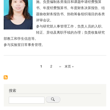
施。负责编制各类项目和课题申请经费预算
书、年度经费预算书、年度财务决算报告、结
题验收财务报告书、协助筹备组织项目的各类
评审会议。
参与研究部人事管理工作，负责人员的入职、
转正、异动及离职手续的办理；负责收集研究
部教工和学生信息等。
参与实验室日常事务管理。
当
1
Page
2
下
››
末
末页 »
分
前
一
页
页
页
页
搜索
Search