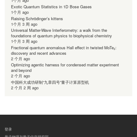
1个月 ago
Exotic Quantum Statistics in 1D Bose Gases
1个月 ago
Raising Schrödinger’s kittens
1个月 3 周 ago
Universal Matter-Wave Interferometry: a walk from the
foundations of quantum physics to biophysical chemistry
1个月 3 周 ago
Fractional quantum anomalous Hall effect in twisted MoTe₂:
discovery and recent advances
2 个月 ago
Optimizing agentic harness for condensed matter experiment
and beyond
2 个月 ago
中国科大成功研制“九章四号”量子计算原型机
2 个月 2 周 ago
登录
用
量子物理与量子信息研究部