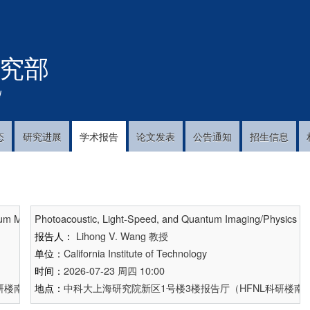
跳
转
到
究部
主
要
内
!
容
态
研究进展
学术报告
论文发表
公告通知
招生信息
tum Materials system
Photoacoustic, Light-Speed, and Quantum Imaging/Physics
报告人：
Lihong V. Wang
教授
单位：
California Institute of Technology
时间：
2026-07-23 周四 10:00
楼南楼A712、科大物质楼B1102、济南量子院量子科学大厦1417室同
地点：
中科大上海研究院新区1号楼3楼报告厅（HFNL科研楼南楼