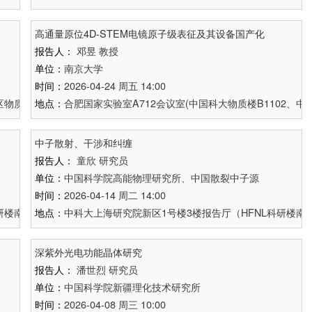
高通量原位4D-STEM电镜原子级表征及其设备国产化
报告人：
邓昱
教授
单位：
南京大学
时间：
2026-04-24 周五 14:00
物质楼B1102、中国科大上海研究院新区2号楼B栋2518会议室、济南量
地点：
合肥国家实验室A712会议室(中国科大物质楼B1102、中
中子散射、干涉和纠缠
报告人：
童欣
研究员
单位：
中国科学院高能物理研究所、中国散裂中子源
时间：
2026-04-14 周二 14:00
楼南楼A712、科大物质楼B1102、济南量子院量子科学大厦1417室同
地点：
中科大上海研究院新区1号楼3楼报告厅（HFNL科研楼南楼
深紫外光电功能晶体研究
报告人：
潘世烈
研究员
单位：
中国科学院新疆理化技术研究所
时间：
2026-04-08 周三 10:00