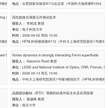
楼南楼A712、科大物质楼B1102、济南量子院量子科学大厦1417室同
地点：
合肥国家实验室A712会议室（中国科大物质楼B1004、
g artificial atom and spin ensembles
高性能激光薄膜元件测试技术
报告人：
李斌成
教授
单位：
电子科技大学
时间：
2026-04-02 周四 10:00
楼南楼A712、科大物质楼B1102、济南量子院量子科学大厦1417室同
地点：
HFNL科研楼南楼A712（中科大上海研究院新区1号楼3
sed Qubit Devices
Vortex dynamics in strongly interacting Fermi superfluids
报告人：
Giacomo Roati
教授
单位：
LENS and National Institute of Optics, CNR, Firenze, Ita
时间：
2026-03-13 周五 10:00
地点：
中科大上海研究院新区1号楼3楼报告厅（HFNL科研楼南楼
晶圆级钛酸钡（BTO）薄膜的硅基外延生长及应用探索
报告人：
聂越峰
教授
单位：
南京大学