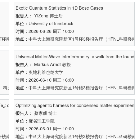
Exotic Quantum Statistics in 1D Bose Gases
报告人：
YiZeng
博士后
单位：
University of Innsbruck
时间：
2026-06-26 周五 10:00
楼南楼A712、科大物质楼B1102、济南量子院量子科学大厦1417室同
地点：
中科大上海研究院新区1号楼3楼报告厅（HFNL科研楼南楼
Universal Matter-Wave Interferometry: a walk from the foundat
报告人：
Markus Arndt
教授
单位：
奥地利维也纳大学
时间：
2026-06-10 周三 16:00
12、科大上海研究院新区1号楼3楼报告厅、济南量子院量子科学大厦1417
地点：
中科大上海研究院新区1号楼3楼报告厅（HFNL科研楼南楼
Te₂: discovery and recent advances
Optimizing agentic harness for condensed matter experiment
报告人：
蔡家麒
博士
单位：
麻省理工学院
时间：
2026-06-01 周一 10:00
楼南楼A712、科大物质楼B1102、济南量子院量子科学大厦1417室同
地点：
中科大上海研究院新区1号楼3楼报告厅（HFNL科研楼南楼