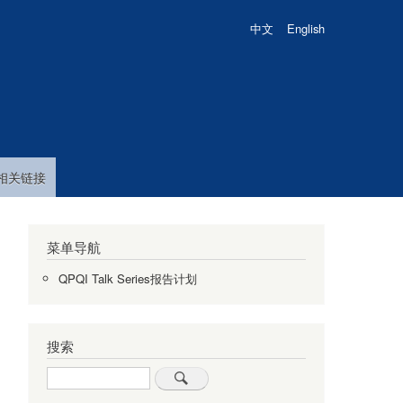
中文
English
相关链接
菜单导航
QPQI Talk Series报告计划
搜索
步视频）
A924、科大物质楼B1102、济南量子院量子科学大厦1417室同步视频
Search