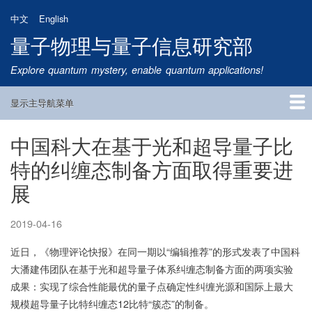
跳
中文
English
转
量子物理与量子信息研究部
到
主
Explore quantum mystery, enable quantum applications!
要
内
显示主导航菜单
容
Main
Navigation
中国科大在基于光和超导量子比
首页
研究方向
量子卫星
团队成员
新闻动态
研究进展
学术报告
论文发表
公告通知
招生信息
相关链接
特的纠缠态制备方面取得重要进
展
2019-04-16
近日，《物理评论快报》在同一期以“编辑推荐”的形式发表了中国科
大潘建伟团队在基于光和超导量子体系纠缠态制备方面的两项实验
成果：实现了综合性能最优的量子点确定性纠缠光源和国际上最大
规模超导量子比特纠缠态12比特“簇态”的制备。