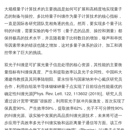
大规模量子计算技术的主要挑战是如何可扩展和高精度地实现量子
态的制备与操控。多比特量子纠缠作为量子计算技术的核心指标，
一直是国际各研究团队竞相角逐的焦点。然而，要实现多个量子比
特的纠缠，需要实验的每个环节（量子态的品质、操控和测量）都
保持极高的技术水平，并且随着量子比特数目的增加，噪声和串扰
等因素带来的错误也随之增加，这对多量子体系的设计、加工和调
控带来了巨大的挑战。
双光子纠缠是可扩展光量子信息处理的核心资源，其性能的主要衡
量指标有纠缠保真度、产生和提取效率以及光子全同性。中国科大
潘建伟教授及其同事陆朝阳、霍永恒等与国家纳米中心戴庆研究员
合作，利用自组装半导体铟镓砷量子点实现了目前综合性能最优的
确定性纠缠光源[Phys. Rev. Lett. 122, 113602 (2019)]。研究人员
通过设计宽带“靶眼”谐振腔，利用双光子脉冲共振激发，首次实现了
保真度90%、产生效率59%，提取效率62%，光子不可分辨性90%
的纠缠光源。该实验中发展的高品质纠缠光源技术，未来将可进一
步应用于高效率多光子纠缠实验和远距离量子通信等方面。该工作
被美国物理学会旗下在线新闻网站“物理”（Physics）以“量子点器件