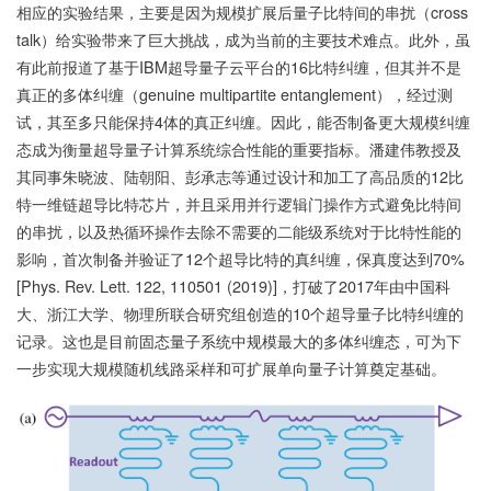
相应的实验结果，主要是因为规模扩展后量子比特间的串扰（cross
talk）给实验带来了巨大挑战，成为当前的主要技术难点。此外，虽
有此前报道了基于IBM超导量子云平台的16比特纠缠，但其并不是
真正的多体纠缠（genuine multipartite entanglement），经过测
试，其至多只能保持4体的真正纠缠。因此，能否制备更大规模纠缠
态成为衡量超导量子计算系统综合性能的重要指标。潘建伟教授及
其同事朱晓波、陆朝阳、彭承志等通过设计和加工了高品质的12比
特一维链超导比特芯片，并且采用并行逻辑门操作方式避免比特间
的串扰，以及热循环操作去除不需要的二能级系统对于比特性能的
影响，首次制备并验证了12个超导比特的真纠缠，保真度达到70%
[Phys. Rev. Lett. 122, 110501 (2019)]，打破了2017年由中国科
大、浙江大学、物理所联合研究组创造的10个超导量子比特纠缠的
记录。这也是目前固态量子系统中规模最大的多体纠缠态，可为下
一步实现大规模随机线路采样和可扩展单向量子计算奠定基础。