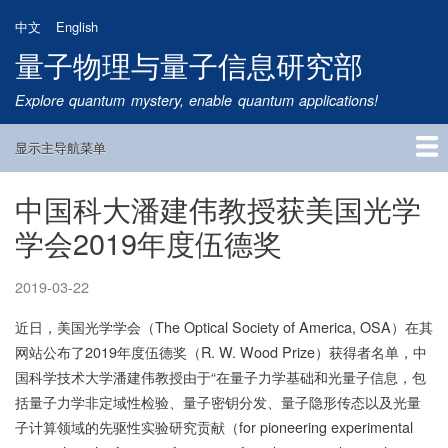
跳
中文
English
转
量子物理与量子信息研究部
到
主
Explore quantum mystery, enable quantum applications!
要
内
显示主导航菜单
容
Main
Navigation
中国科大潘建伟教授获美国光学
首页
研究方向
量子卫星
团队成员
新闻动态
研究进展
学术报告
论文发表
公告通知
招生信息
相关链接
学会2019年度伍德奖
2019-03-22
近日，美国光学学会（The Optical Society of America, OSA）在其
网站公布了2019年度伍德奖（R. W. Wood Prize）获得者名单，中
国科学技术大学潘建伟教授由于“在量子力学基础和光量子信息，包
括量子力学非定域性检验、量子密钥分发、量子隐形传态以及光量
子计算领域的先驱性实验研究贡献（for pioneering experimental