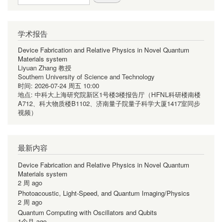
学术报告
Device Fabrication and Relative Physics in Novel Quantum
Materials system
Liyuan Zhang 教授
Southern University of Science and Technology
时间:
2026-07-24 周五 10:00
地点:
中科大上海研究院新区1号楼3楼报告厅（HFNL科研楼南楼
A712、科大物质楼B1102、济南量子院量子科学大厦1417室同步
视频）
最新内容
Device Fabrication and Relative Physics in Novel Quantum
Materials system
2 周 ago
Photoacoustic, Light-Speed, and Quantum Imaging/Physics
2 周 ago
Quantum Computing with Oscillators and Qubits
1个月 ago