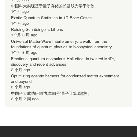
中国科大实现基于量子存储的长基线光学干涉仪
1个月 ago
Exotic Quantum Statistics in 1D Bose Gases
1个月 ago
Raising Schrödinger’s kittens
1个月 3 周 ago
Universal Matter-Wave Interferometry: a walk from the
foundations of quantum physics to biophysical chemistry
1个月 3 周 ago
Fractional quantum anomalous Hall effect in twisted MoTe₂:
discovery and recent advances
2 个月 ago
Optimizing agentic harness for condensed matter experiment
and beyond
2 个月 ago
中国科大成功研制“九章四号”量子计算原型机
2 个月 2 周 ago