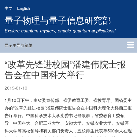
跳
中文
English
转
量子物理与量子信息研究部
到
主
Explore quantum mystery, enable quantum applications!
要
内
显示主导航菜单
容
Main
Navigation
“改革先锋进校园”潘建伟院士报
首页
研究方向
量子卫星
团队成员
新闻动态
研究进展
学术报告
论文发表
公告通知
招生信息
相关链接
告会在中国科大举行
2019-01-10
1月10日下午，由省委宣传部、省委教育工委、省教育厅、团省委主
办的“改革先锋进校园”潘建伟院士报告会在中国科大理化大楼西三报
告厅举行。中国科学技术大学党委书记舒歌群，省委教育工委领
导，中国科大、合肥工业大学、安徽大学、安徽农业大学、安徽医
科大学等高校领导和有关部门负责人，五校师生代表等500余人在现