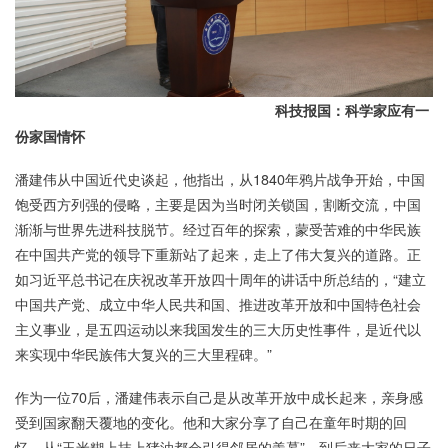
科技报国：科学家应有一
份家国情怀
潘建伟从中国近代史谈起，他指出，从1840年鸦片战争开始，中国
饱受西方列强的侵略，主要是因为当时闭关锁国，割断交流，中国
渐渐与世界先进科技脱节。经过百年的探索，蒙受苦难的中华民族
在中国共产党的领导下重新站了起来，走上了伟大复兴的道路。正
如习近平总书记在庆祝改革开放四十周年的讲话中所总结的，“建立
中国共产党、成立中华人民共和国、推进改革开放和中国特色社会
主义事业，是五四运动以来我国发生的三大历史性事件，是近代以
来实现中华民族伟大复兴的三大里程碑。”
作为一位70后，潘建伟表示自己是从改革开放中成长起来，亲身感
受到国家翻天覆地的变化。他和大家分享了自己在童年时期的回
忆，从“玉米糊上抹上猪油都会引得邻居的羡慕”，到后来大家的日子