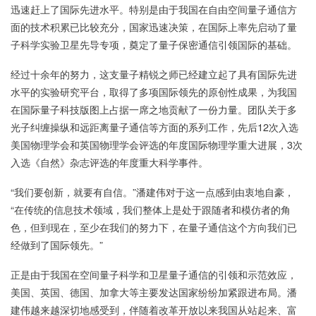
迅速赶上了国际先进水平。特别是由于我国在自由空间量子通信方
面的技术积累已比较充分，国家迅速决策，在国际上率先启动了量
子科学实验卫星先导专项，奠定了量子保密通信引领国际的基础。
经过十余年的努力，这支量子精锐之师已经建立起了具有国际先进
水平的实验研究平台，取得了多项国际领先的原创性成果，为我国
在国际量子科技版图上占据一席之地贡献了一份力量。团队关于多
光子纠缠操纵和远距离量子通信等方面的系列工作，先后12次入选
美国物理学会和英国物理学会评选的年度国际物理学重大进展，3次
入选《自然》杂志评选的年度重大科学事件。
“我们要创新，就要有自信。”潘建伟对于这一点感到由衷地自豪，
“在传统的信息技术领域，我们整体上是处于跟随者和模仿者的角
色，但到现在，至少在我们的努力下，在量子通信这个方向我们已
经做到了国际领先。”
正是由于我国在空间量子科学和卫星量子通信的引领和示范效应，
美国、英国、德国、加拿大等主要发达国家纷纷加紧跟进布局。潘
建伟越来越深切地感受到，伴随着改革开放以来我国从站起来、富