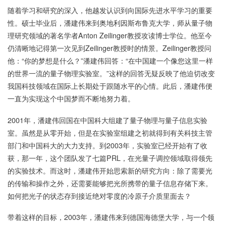
随着学习和研究的深入，他越发认识到向国际先进水平学习的重要
性。硕士毕业后，潘建伟来到奥地利因斯布鲁克大学，师从量子物
理研究领域的著名学者Anton Zeilinger教授攻读博士学位。他至今
仍清晰地记得第一次见到Zeilinger教授时的情景。Zeilinger教授问
他：“你的梦想是什么？”潘建伟回答：“在中国建一个像您这里一样
的世界一流的量子物理实验室。”这样的回答无疑反映了他迫切改变
我国科技领域在国际上长期处于跟随水平的心情。此后，潘建伟便
一直为实现这个中国梦而不断地努力着。
2001年，潘建伟回国在中国科大组建了量子物理与量子信息实验
室。虽然是从零开始，但是在实验室组建之初就得到有关科技主管
部门和中国科大的大力支持。到2003年，实验室已经开始有了收
获，那一年，这个团队发了七篇PRL，在光量子调控领域取得领先
的实验技术。而这时，潘建伟开始思索新的研究方向：除了需要光
的传输和操作之外，还需要能够把光所携带的量子信息存储下来。
如何把光子的状态存到接近绝对零度的冷原子介质里面去？
带着这样的目标，2003年，潘建伟来到德国海德堡大学，与一个领