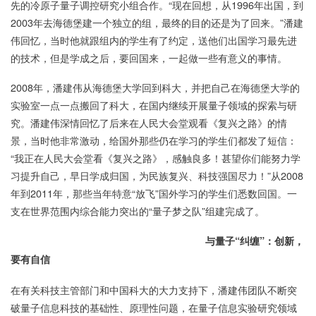
先的冷原子量子调控研究小组合作。“现在回想，从1996年出国，到
2003年去海德堡建一个独立的组，最终的目的还是为了回来。”潘建
伟回忆，当时他就跟组内的学生有了约定，送他们出国学习最先进
的技术，但是学成之后，要回国来，一起做一些有意义的事情。
2008年，潘建伟从海德堡大学回到科大，并把自己在海德堡大学的
实验室一点一点搬回了科大，在国内继续开展量子领域的探索与研
究。潘建伟深情回忆了后来在人民大会堂观看《复兴之路》的情
景，当时他非常激动，给国外那些仍在学习的学生们都发了短信：
“我正在人民大会堂看《复兴之路》，感触良多！甚望你们能努力学
习提升自己，早日学成归国，为民族复兴、科技强国尽力！”从2008
年到2011年，那些当年特意“放飞”国外学习的学生们悉数回国。一
支在世界范围内综合能力突出的“量子梦之队”组建完成了。
与量子“纠缠”：创新，
要有自信
在有关科技主管部门和中国科大的大力支持下，潘建伟团队不断突
破量子信息科技的基础性、原理性问题，在量子信息实验研究领域