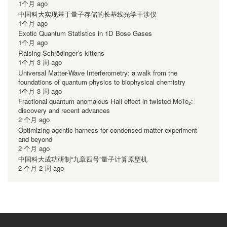
1个月 ago
中国科大实现基于量子存储的长基线光学干涉仪
1个月 ago
Exotic Quantum Statistics in 1D Bose Gases
1个月 ago
Raising Schrödinger’s kittens
1个月 3 周 ago
Universal Matter-Wave Interferometry: a walk from the
foundations of quantum physics to biophysical chemistry
1个月 3 周 ago
Fractional quantum anomalous Hall effect in twisted MoTe₂:
discovery and recent advances
2 个月 ago
Optimizing agentic harness for condensed matter experiment
and beyond
2 个月 ago
中国科大成功研制“九章四号”量子计算原型机
2 个月 2 周 ago