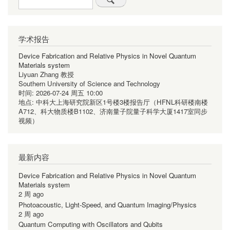
学术报告
Device Fabrication and Relative Physics in Novel Quantum
Materials system
Liyuan Zhang 教授
Southern University of Science and Technology
时间:
2026-07-24 周五 10:00
地点:
中科大上海研究院新区1号楼3楼报告厅（HFNL科研楼南楼
A712、科大物质楼B1102、济南量子院量子科学大厦1417室同步
视频）
最新内容
Device Fabrication and Relative Physics in Novel Quantum
Materials system
2 周 ago
Photoacoustic, Light-Speed, and Quantum Imaging/Physics
2 周 ago
Quantum Computing with Oscillators and Qubits