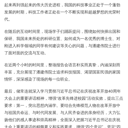
起来再到强起来的伟大历史进程，我国的科技事业正处于一个蓬勃
发展的时期，科技工作者正处在一个不断实现和超越梦想的光荣时
代。
在随后的互动时间里，现场学子们踊跃提问，围绕如何抉择出国和
保研、我国未来所处的科研位置、如何成为一名优秀的博士生、对
刚进入科学领域的同学有何建议等关心的问题，与潘建伟院士进行
了面对面的交流与互动。
在近两个小时的时间里，整场报告会语言朴实而真挚，内涵深刻而
丰富，充分展现了潘建伟院士追求科技报国、渴望国富民强的家国
情怀，深深感染了现场的每一位听众。
最后，储常连就深入学习贯彻习近平总书记在庆祝改革开放40周年
大会上的重要讲话精神，增强“改革先锋进校园”活动实效，提出三点
要求：第一，突出思想内涵学。要结合先锋模范人物在改革开放中
与祖国共命运、与时代同发展、与人民齐奋进的亲身经历，大力弘
扬他们的感人事迹和崇高精神，全面深入把握习近平总书记在庆祝
大会上重要讲话的精髓要义和实践要求，增强“四个意识”，坚定“四