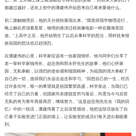
都越过越好，还在上初中的潘建伟开始思考自己将来要做什么。
初二接触物理后，他的天分很快展现出来。“我觉得我学物理还行，
晚上躺在房顶看星星，物理的推演过程就像电影一样在脑海里回
放。”上高中之后，他开始萌生了以后从事科学的想法，用科技来报
效祖国的想法也日趋强烈。
在潘建伟的心里，科学家应该有一份家国情怀。他与同学们分享了
老一辈科学家钱伟长、赵忠尧和郭永怀先生的故事，他们心怀家
国，无私奉献，以强烈的使命感和报国精神，为祖国的强大奉献了
自己的一切，值得我们永远去追念和学习。“回想自己的一生，经历
过许多坎坷，唯一的希望就是祖国繁荣昌盛，科学发达，当我们已
经尽了自己的力量，但国家尚未摆脱贫穷与落后，尚需当今与后世
无私的有为青年再接再厉，继续努力。”这是赵忠尧先生在《我的回
忆》中的一段话，潘建伟看了之后深受感动，他把这段话放在了自
己量子实验室进门正面的墙上，让实验室的成员们每天进出都能看
到。