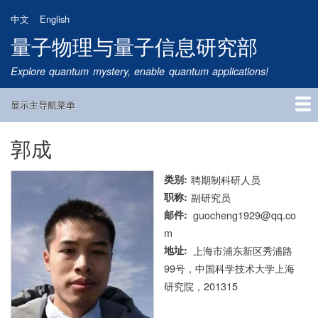
跳
中文
English
转
量子物理与量子信息研究部
到
主
Explore quantum mystery, enable quantum applications!
要
内
显示主导航菜单
容
Main
Navigation
郭成
首页
研究方向
量子卫星
团队成员
新闻动态
研究进展
学术报告
论文发表
公告通知
招生信息
相关链接
类别
聘期制科研人员
职称
副研究员
邮件
guocheng1929@qq.co
m
地址
上海市浦东新区秀浦路
99号，中国科学技术大学上海
研究院，201315