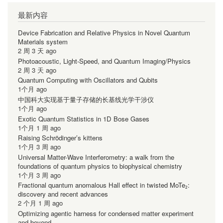
最新内容
Device Fabrication and Relative Physics in Novel Quantum
Materials system
2 周 3 天 ago
Photoacoustic, Light-Speed, and Quantum Imaging/Physics
2 周 3 天 ago
Quantum Computing with Oscillators and Qubits
1个月 ago
中国科大实现基于量子存储的长基线光学干涉仪
1个月 ago
Exotic Quantum Statistics in 1D Bose Gases
1个月 1 周 ago
Raising Schrödinger’s kittens
1个月 3 周 ago
Universal Matter-Wave Interferometry: a walk from the
foundations of quantum physics to biophysical chemistry
1个月 3 周 ago
Fractional quantum anomalous Hall effect in twisted MoTe₂:
discovery and recent advances
2 个月 1 周 ago
Optimizing agentic harness for condensed matter experiment
and beyond