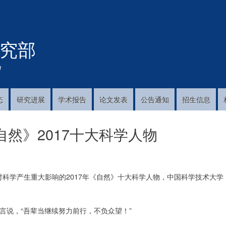
跳
转
到
究部
主
要
内
!
容
态
研究进展
学术报告
论文发表
公告通知
招生信息
然》2017十大科学人物
对科学产生重大影响的2017年《自然》十大科学人物，中国科学技术大学
言说，“吾辈当继续努力前行，不负众望！”