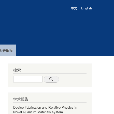
中文
English
相关链接
搜索
Search
学术报告
Device Fabrication and Relative Physics in
Novel Quantum Materials system