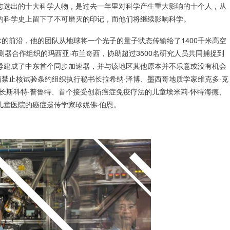
志选出的十大科学人物，是过去一年里对科学产生重大影响的十个人，从
年的科学史上留下了不可磨灭的印记，而他们将继续影响科学。
的前沿，他的团队从地球将一个光子的量子状态传输给了1400千米高空
测器合作组织的玛西亚·布兰奇西，协助超过3500名研究人员共同捕捉到
导建成了中东首个同步加速器，并与该地区其他原本并不乐意或没有机会
禁止核试验条约组织执行秘书长拉希纳·泽博、墨西哥地质学家维克多·克
长斯科特·普鲁特、首个接受创新癌症免疫疗法的儿童埃米莉·怀特海德、
儿童医院的癌症遗传学家珍妮佛·伯恩。