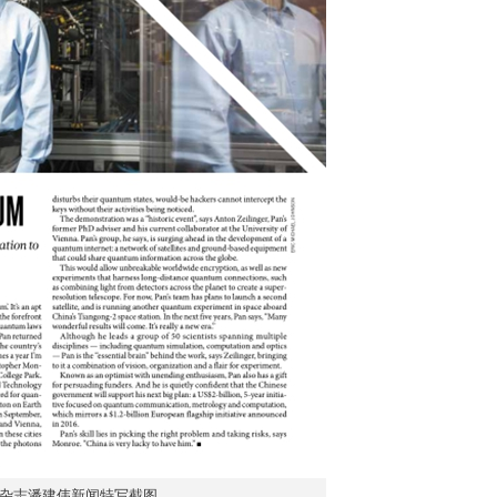
杂志潘建伟新闻特写截图