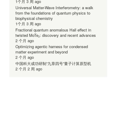
1个月 3 周 ago
Universal Matter-Wave Interferometry: a walk
from the foundations of quantum physics to
biophysical chemistry
1个月 3 周 ago
Fractional quantum anomalous Hall effect in
twisted MoTe₂: discovery and recent advances
2 个月 ago
Optimizing agentic harness for condensed
matter experiment and beyond
2 个月 ago
中国科大成功研制“九章四号”量子计算原型机
2 个月 2 周 ago