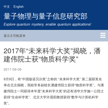
跳
中文
English
转
量子物理与量子信息研究部
到
主
Explore quantum mystery, enable quantum applications!
要
内
显示主导航菜单
容
Main
Navigation
2017年“未来科学大奖”揭晓，潘
首页
研究方向
量子卫星
团队成员
新闻动态
研究进展
学术报告
论文发表
公告通知
招生信息
相关链接
建伟院士获“物质科学奖”
2017-09-09
9月9日，有“中国版诺贝尔奖”之称的 “未来科学大奖” 第二届获奖名
单在北京揭晓，我校常务副校长潘建伟院士获得“物质科学奖”。与潘
建伟院士一同获得本年度“未来科学大奖”的还有清华大学施一公院士
获得“生命科学奖”、北京大学许晨阳教授获得“数学与计算机科学
奖”。