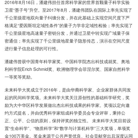
2016年8月16日，潘建伟担任首席科学家的世界首颗量子科学实验
卫星“墨子号”升空。至2017年8月，潘建伟团队在国际上率先实现了
千公里级星地双向量子纠缠分发，并在此基础上实现空间尺度下严
格满足“爱因斯坦定域性条件”的量子力学非定域性检验；率先实现了
千公里级星地高速量子密钥分发，并通过卫星中转实现广域量子保
密通信；率先实现了千公里级地星量子隐形传态，演示在空间尺度
进行量子信息处理的可行性。
潘建伟曾获中国青年科学家奖、中国科学院杰出科技成就奖、奥地
利科学院Erich Schmid奖、欧洲物理学会菲涅尔奖、国家自然科学
一等奖等奖励。
未来科学大奖成立于2016年，是由华裔科学家、企业家群体共同发
起的民间科学奖项。未来科学大奖关注原创性的基础科学研究，奖
励为大中华区科学发展做出杰出科技成果的科学家。奖项以定向邀
约方式提名，并由优秀科学家组成科学委员会专业评审，秉持公
正、公平、公信的原则，保持评奖的独立性。 未来科学大奖目前设
置“生命科学”、“物质科学”和“数学与计算机科学”三大奖项，单项奖
金100万美金。奖金来源于公共声誉优良、社会贡献突出且深度认同