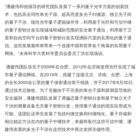
“潘建伟和他领导的研究团队发展了一系列量子光学方面的创新技
术，包括高全同性单光子源、超高亮度多光子纠缠源、独立光子间
的量子干涉、线性光学量子逻辑操作等，利用基于光纤和可信中继
的量子密钥分发实现城域和城际范围的安全量子通信，利用基于卫
星和自由空间平台的量子密钥分发实现洲际尺度的实用化的量子通
信。这些发展最终将带来一个连接中国和世界各个角落的实用量子
网络。”未来科学大奖科学委员会委员丁洪在现场说。
潘建伟团队首先于2009年在合肥、2012年在济南使用光纤实现了城
市量子通信网络。在2016年，搭建了连接北京、济南、合肥、上海
的全长2000余公里的量子保密通信骨干线路，并于2017年8月30日
通过技术总验收。为了克服由于不完美的单光子源和探测器导致的
安全漏洞，潘建伟团队发展了诱骗态量子密钥分发和基于独立光子
干涉的测量设备无关量子密钥分发，使得量子通信的现实应用成为
可能。该团队还率先发展了包括纠缠交换和纠缠纯化、量子存储和
相位稳定方法在内的量子中继技术，来最终取代这些可信中继。潘
建伟发展的多光子干涉在这些技术中再次发挥关键作用。