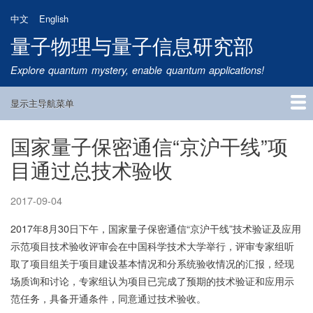
跳
中文
English
转
量子物理与量子信息研究部
到
主
Explore quantum mystery, enable quantum applications!
要
内
显示主导航菜单
容
Main
Navigation
国家量子保密通信“京沪干线”项
首页
研究方向
量子卫星
团队成员
新闻动态
研究进展
学术报告
论文发表
公告通知
招生信息
相关链接
目通过总技术验收
2017-09-04
2017年8月30日下午，国家量子保密通信“京沪干线”技术验证及应用
示范项目技术验收评审会在中国科学技术大学举行，评审专家组听
取了项目组关于项目建设基本情况和分系统验收情况的汇报，经现
场质询和讨论，专家组认为项目已完成了预期的技术验证和应用示
范任务，具备开通条件，同意通过技术验收。