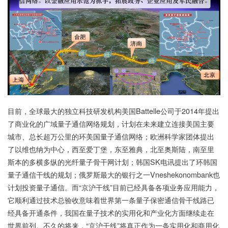
目前，全球最大的独立科技研发机构美国Battelle公司于2014年提出
了商业化的广域量子通信网络规划，计划在未来建立连接美国主要
城市、总长超万公里的环美国量子通信网络；欧洲科学家团体提出
了以维也纳为中心，西至爱丁堡，东至雅典，北至奥斯陆，南至里
斯本的多横多纵的光纤量子骨干网计划；韩国SK电讯提出了环韩国
量子通信干线的规划；俄罗斯最大的银行之一Vneshekonombank也
计划投资量子通信。而“京沪干线”目前已经具备各项业务应用能力，
它顺利通过技术总验收意味着世界第一条量子保密通信骨干线路已
经具备开通条件，我国在量子技术的实用化和产业化方面继续走在
世界前列。不久的将来，“京沪干线”将真正作为一条实用化和商用化