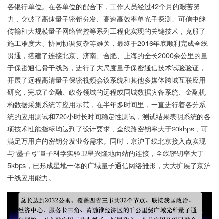
各银行单位。在各单位的配合下，工作人员经过42个月的艰苦努
力，突破了高速量子密钥分发、高速高效率单光子探测、可信中继
传输和大规模量子网络管控等系列工程化实现的关键技术，克服了
施工难度大、协同协调复杂等难关，最终于2016年底顺利完成全线
贯通，搭建了连接北京、济南、合肥、上海的全长2000余公里的量
子保密通信骨干线路，进行了大尺度量子保密通信技术试验验证，
开展了远程高清量子保密视频会议系统和其他多媒体跨域互联应用
研究，完成了金融、政务领域的远程或同城数据灾备系统、金融机
构数据采集系统等应用示范，在半年多时间里，一直进行着各分系
统的应用测试和720小时长时间稳定性测试，测试结果表明系统的各
项技术性能指标均达到了设计要求，全线路密钥率大于20kbps，可
满足万用户的密钥分发业务需求。同时，京沪干线北京接入点实现
与“墨子号”量子科学实验卫星兴隆地面站的连接，全线密钥率大于
5kbps，已形成星地一体的广域量子通信网络雏形，大大扩展了京沪
干线应用能力。