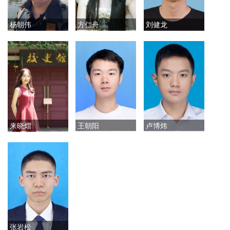
杨朝伟
方仁舟
刘健龙
来晓熠
王朝阳
卢博炜
张岩松