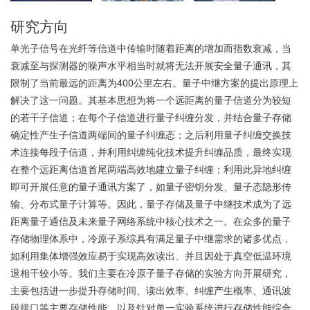
研究方向
单光子信号在光纤等信道中传输时随着距离的增加而指数衰减，当
衰减至与探测器的噪声水平相当时就将无法开展安全量子通讯，其
限制了当前最远的距离为400公里左右。量子中继方案的提出原理上
解决了这一问题。其基本思想为将一个远距离的量子信道分为较短
的若干子信道；在每个子信道进行量子纠缠分发，并结合量子存储
确定性产生子信道两端间的量子纠缠态；之后利用量子纠缠交换技
术连接每段子信道，并利用纠缠纯化技术提升纠缠品质，最终实现
在整个远距离信道首尾两端高效地建立量子纠缠；利用此异地纠缠
即可开展任意的量子通讯方案了，如量子密钥分发、量子态隐形传
输、分布式量子计算等。因此，量子存储及量子中继技术成为了远
距离量子通信及未来量子网络系统中核心技术之一。在众多的量子
存储物理体系中，冷原子系综具有满足量子中继需求的诸多优点，
如利用集体增强效应易于实现高效读出、并且因处于真空低温环境
退相干较小等。我们主要在冷原子量子存储的实验方向开展研究，
主要包括进一步提升存储时间、读出效率、纠缠产生概率、通讯波
段接口等主要存储性能，以及针对单一实验系统进行存储性能综合