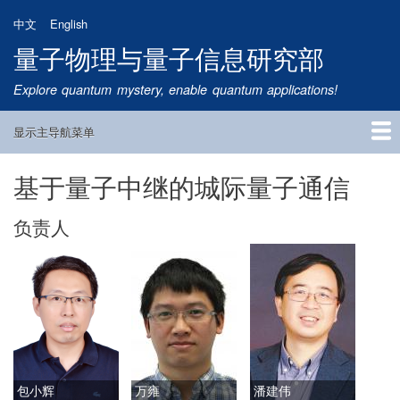
跳
中文
English
转
量子物理与量子信息研究部
到
主
Explore quantum mystery, enable quantum applications!
要
内
显示主导航菜单
容
Main
Navigation
基于量子中继的城际量子通信
首页
研究方向
量子卫星
团队成员
新闻动态
研究进展
学术报告
论文发表
公告通知
招生信息
相关链接
负责人
包小辉
万雍
潘建伟