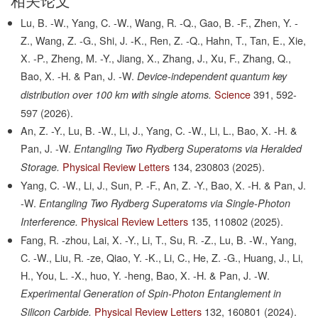
Lu, B. -W., Yang, C. -W., Wang, R. -Q., Gao, B. -F., Zhen, Y. -
Z., Wang, Z. -G., Shi, J. -K., Ren, Z. -Q., Hahn, T., Tan, E., Xie,
X. -P., Zheng, M. -Y., Jiang, X., Zhang, J., Xu, F., Zhang, Q.,
Bao, X. -H. & Pan, J. -W.
Device-independent quantum key
Science
391,
592-
distribution over 100 km with single atoms.
597
(2026).
An, Z. -Y., Lu, B. -W., Li, J., Yang, C. -W., Li, L., Bao, X. -H. &
Pan, J. -W.
Entangling Two Rydberg Superatoms via Heralded
Physical Review Letters
134,
230803
(2025).
Storage.
Yang, C. -W., Li, J., Sun, P. -F., An, Z. -Y., Bao, X. -H. & Pan, J.
-W.
Entangling Two Rydberg Superatoms via Single-Photon
Physical Review Letters
135,
110802
(2025).
Interference.
Fang, R. -zhou, Lai, X. -Y., Li, T., Su, R. -Z., Lu, B. -W., Yang,
C. -W., Liu, R. -ze, Qiao, Y. -K., Li, C., He, Z. -G., Huang, J., Li,
H., You, L. -X., huo, Y. -heng, Bao, X. -H. & Pan, J. -W.
Experimental Generation of Spin-Photon Entanglement in
Physical Review Letters
132,
160801
(2024).
Silicon Carbide.