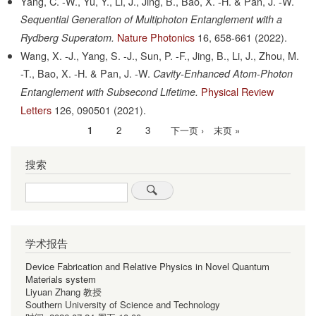
Yang, C. -W., Yu, Y., Li, J., Jing, B., Bao, X. -H. & Pan, J. -W.
Sequential Generation of Multiphoton Entanglement with a
Nature Photonics
16,
658-661
(2022).
Rydberg Superatom.
Wang, X. -J., Yang, S. -J., Sun, P. -F., Jing, B., Li, J., Zhou, M.
-T., Bao, X. -H. & Pan, J. -W.
Cavity-Enhanced Atom-Photon
Physical Review
Entanglement with Subsecond Lifetime.
Letters
126,
090501
(2021).
当
1
Page
2
Page
3
下
下一页 ›
末
末页 »
分
前
一
页
页
搜索
页
页
Search
学术报告
Device Fabrication and Relative Physics in Novel Quantum
Materials system
Liyuan Zhang 教授
Southern University of Science and Technology