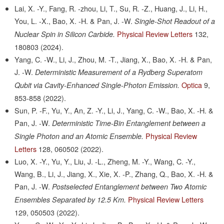
Lai, X. -Y., Fang, R. -zhou, Li, T., Su, R. -Z., Huang, J., Li, H.,
You, L. -X., Bao, X. -H. & Pan, J. -W.
Single-Shot Readout of a
Physical Review Letters
132,
Nuclear Spin in Silicon Carbide.
180803
(2024).
Yang, C. -W., Li, J., Zhou, M. -T., Jiang, X., Bao, X. -H. & Pan,
J. -W.
Deterministic Measurement of a Rydberg Superatom
Optica
9,
Qubit via Cavity-Enhanced Single-Photon Emission.
853-858
(2022).
Sun, P. -F., Yu, Y., An, Z. -Y., Li, J., Yang, C. -W., Bao, X. -H. &
Pan, J. -W.
Deterministic Time-Bin Entanglement between a
Physical Review
Single Photon and an Atomic Ensemble.
Letters
128,
060502
(2022).
Luo, X. -Y., Yu, Y., Liu, J. -L., Zheng, M. -Y., Wang, C. -Y.,
Wang, B., Li, J., Jiang, X., Xie, X. -P., Zhang, Q., Bao, X. -H. &
Pan, J. -W.
Postselected Entanglement between Two Atomic
Physical Review Letters
Ensembles Separated by 12.5 Km.
129,
050503
(2022).