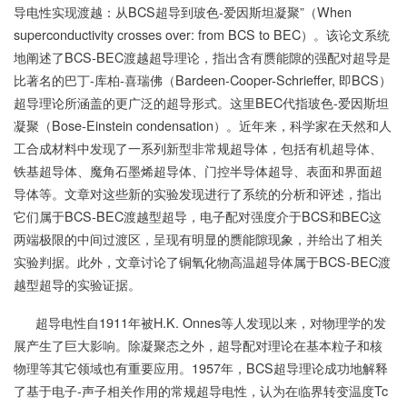
导电性实现渡越：从BCS超导到玻色-爱因斯坦凝聚”（When
superconductivity crosses over: from BCS to BEC）。该论文系统
地阐述了BCS-BEC渡越超导理论，指出含有赝能隙的强配对超导是
比著名的巴丁-库柏-喜瑞佛（Bardeen-Cooper-Schrieffer, 即BCS）
超导理论所涵盖的更广泛的超导形式。这里BEC代指玻色-爱因斯坦
凝聚（Bose-Einstein condensation）。近年来，科学家在天然和人
工合成材料中发现了一系列新型非常规超导体，包括有机超导体、
铁基超导体、魔角石墨烯超导体、门控半导体超导、表面和界面超
导体等。文章对这些新的实验发现进行了系统的分析和评述，指出
它们属于BCS-BEC渡越型超导，电子配对强度介于BCS和BEC这
两端极限的中间过渡区，呈现有明显的赝能隙现象，并给出了相关
实验判据。此外，文章讨论了铜氧化物高温超导体属于BCS-BEC渡
越型超导的实验证据。
超导电性自1911年被H.K. Onnes等人发现以来，对物理学的发
展产生了巨大影响。除凝聚态之外，超导配对理论在基本粒子和核
物理等其它领域也有重要应用。1957年，BCS超导理论成功地解释
了基于电子-声子相关作用的常规超导电性，认为在临界转变温度Tc