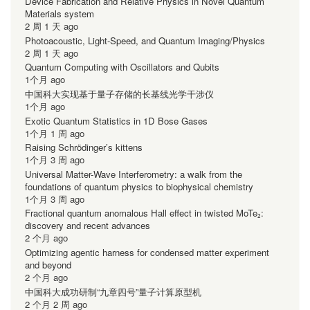
Device Fabrication and Relative Physics in Novel Quantum
Materials system
2 周 1 天 ago
Photoacoustic, Light-Speed, and Quantum Imaging/Physics
2 周 1 天 ago
Quantum Computing with Oscillators and Qubits
1个月 ago
中国科大实现基于量子存储的长基线光学干涉仪
1个月 ago
Exotic Quantum Statistics in 1D Bose Gases
1个月 1 周 ago
Raising Schrödinger’s kittens
1个月 3 周 ago
Universal Matter-Wave Interferometry: a walk from the
foundations of quantum physics to biophysical chemistry
1个月 3 周 ago
Fractional quantum anomalous Hall effect in twisted MoTe₂:
discovery and recent advances
2 个月 ago
Optimizing agentic harness for condensed matter experiment
and beyond
2 个月 ago
中国科大成功研制“九章四号”量子计算原型机
2 个月 2 周 ago