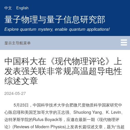
跳
中文
English
转
量子物理与量子信息研究部
到
主
Explore quantum mystery, enable quantum applications!
要
内
显示主导航菜单
容
Main
Navigation
中国科大在《现代物理评论》上
首页
研究方向
量子卫星
团队成员
新闻动态
研究进展
学术报告
论文发表
公告通知
招生信息
相关链接
发表强关联非常规高温超导电性
综述文章
2024-05-27
5月23日，中国科学技术大学合肥微尺度物质科学国家研究中
心陈启瑾和美国芝加哥大学的王志强、Shuolong Yang、K. Levin、
达特茅斯学院的Rufus Boyack等，应邀在最新一期《现代物理评
论》(Reviews of Modern Physics)上发表长篇综述文章，题为“当超