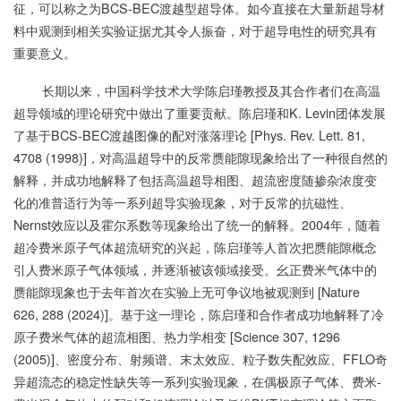
征，可以称之为BCS-BEC渡越型超导体。如今直接在大量新超导材
料中观测到相关实验证据尤其令人振奋，对于超导电性的研究具有
重要意义。
长期以来，中国科学技术大学陈启瑾教授及其合作者们在高温
超导领域的理论研究中做出了重要贡献。陈启瑾和K. Levin团体发展
了基于BCS-BEC渡越图像的配对涨落理论 [Phys. Rev. Lett. 81,
4708 (1998)]，对高温超导中的反常赝能隙现象给出了一种很自然的
解释，并成功地解释了包括高温超导相图、超流密度随掺杂浓度变
化的准普适行为等一系列超导实验现象，对于反常的抗磁性、
Nernst效应以及霍尔系数等现象给出了统一的解释。2004年，随着
超冷费米原子气体超流研究的兴起，陈启瑾等人首次把赝能隙概念
引人费米原子气体领域，并逐渐被该领域接受。幺正费米气体中的
赝能隙现象也于去年首次在实验上无可争议地被观测到 [Nature
626, 288 (2024)]。基于这一理论，陈启瑾和合作者成功地解释了冷
原子费米气体的超流相图、热力学相变 [Science 307, 1296
(2005)]、密度分布、射频谱、末太效应、粒子数失配效应、FFLO奇
异超流态的稳定性缺失等一系列实验现象，在偶极原子气体、费米-