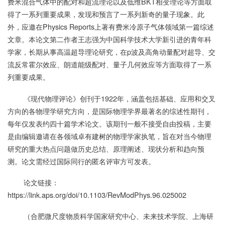
费米混合气体中的配对和超流理论以及低维BKT相变理论等方面取
得了一系列重要成果，发现和预言了一系列新奇的量子现象。此
外，应邀在Physics Reports上著有费米冷原子气体领域第一篇综述
文章。本论文第二作者王志强为中国科学技术大学新引进的青年科
学家，长期从事高温超导理论研究，在p波及高角动量配对超导、交
流反常霍尔效应、朗道能级配对、量子几何效应等方面取得了一系
列重要成果。
《现代物理评论》创刊于1922年，涵盖包括基础、应用和交叉
方向的各物理学研究方向，是国际物理学界最著名的综述性期刊，
每年仅发表约四十篇学术论文。该期刊一般不接受自由投稿，主要
是由编辑邀请在各领域卓有建树的物理学家执笔，旨在对当今物理
研究的重大热点问题做历史总结、原理阐述、现状分析和趋向预
测。论文需经过国际同行的匿名评审方可发表。
论文链接：
https://link.aps.org/doi/10.1103/RevModPhys.96.025002
（合肥微尺度物质科学国家研究中心、未来技术学院、上海研