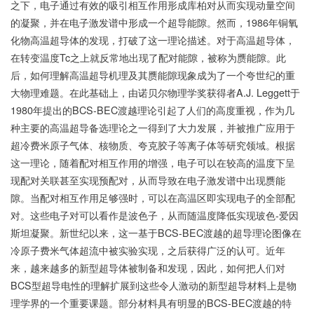
之下，电子通过有效的吸引相互作用形成库柏对从而实现动量空间
的凝聚，并在电子激发谱中形成一个超导能隙。然而，1986年铜氧
化物高温超导体的发现，打破了这一理论描述。对于高温超导体，
在转变温度Tc之上就反常地出现了配对能隙，被称为赝能隙。此
后，如何理解高温超导机理及其赝能隙现象成为了一个夸世纪的重
大物理难题。在此基础上，由诺贝尔物理学奖获得者A.J. Leggett于
1980年提出的BCS-BEC渡越理论引起了人们的高度重视，作为几
种主要的高温超导备选理论之一得到了大力发展，并被推广应用于
超冷费米原子气体、核物质、夸克胶子等离子体等研究领域。根据
这一理论，随着配对相互作用的增强，电子可以在较高的温度下呈
现配对关联甚至实现预配对，从而导致在电子激发谱中出现赝能
隙。当配对相互作用足够强时，可以在高温区即实现电子的全部配
对。这些电子对可以看作是波色子，从而随温度降低实现玻色-爱因
斯坦凝聚。新世纪以来，这一基于BCS-BEC渡越的超导理论图像在
冷原子费米气体超流中被实验实现，之后获得广泛的认可。近年
来，越来越多的新型超导体被制备和发现，因此，如何把人们对
BCS型超导电性的理解扩展到这些令人激动的新型超导材料上是物
理学界的一个重要课题。部分材料具有明显的BCS-BEC渡越的特