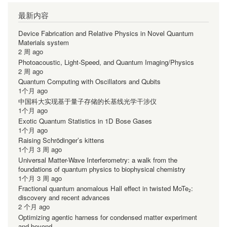
最新内容
Device Fabrication and Relative Physics in Novel Quantum
Materials system
2 周 ago
Photoacoustic, Light-Speed, and Quantum Imaging/Physics
2 周 ago
Quantum Computing with Oscillators and Qubits
1个月 ago
中国科大实现基于量子存储的长基线光学干涉仪
1个月 ago
Exotic Quantum Statistics in 1D Bose Gases
1个月 ago
Raising Schrödinger’s kittens
1个月 3 周 ago
Universal Matter-Wave Interferometry: a walk from the
foundations of quantum physics to biophysical chemistry
1个月 3 周 ago
Fractional quantum anomalous Hall effect in twisted MoTe₂:
discovery and recent advances
2 个月 ago
Optimizing agentic harness for condensed matter experiment
and beyond