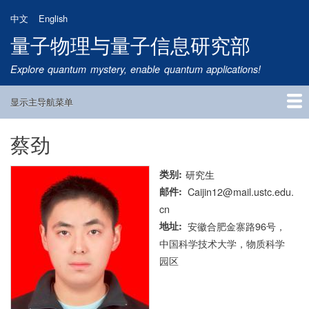
跳
中文
English
转
量子物理与量子信息研究部
到
主
Explore quantum mystery, enable quantum applications!
要
内
显示主导航菜单
容
Main
Navigation
蔡劲
首页
研究方向
量子卫星
团队成员
新闻动态
研究进展
学术报告
论文发表
公告通知
招生信息
相关链接
类别
研究生
邮件
Caijin12@mail.ustc.edu.
cn
地址
安徽合肥金寨路96号，
中国科学技术大学，物质科学
园区