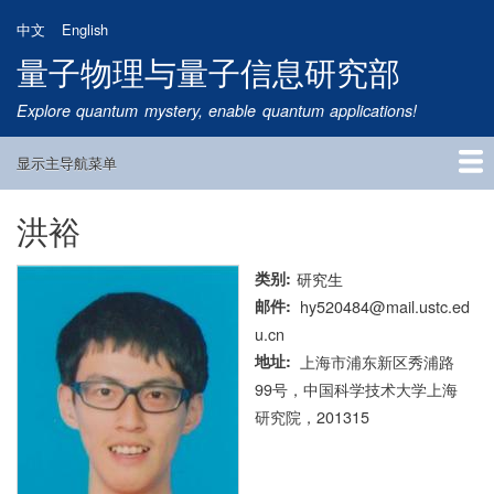
跳
中文
English
转
量子物理与量子信息研究部
到
主
Explore quantum mystery, enable quantum applications!
要
内
显示主导航菜单
容
Main
Navigation
洪裕
首页
研究方向
量子卫星
团队成员
新闻动态
研究进展
学术报告
论文发表
公告通知
招生信息
相关链接
类别
研究生
邮件
hy520484@mail.ustc.ed
u.cn
地址
上海市浦东新区秀浦路
99号，中国科学技术大学上海
研究院，201315