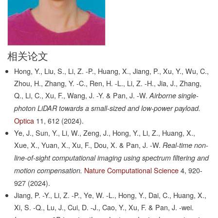
相关论文
Hong, Y., Liu, S., Li, Z. -P., Huang, X., Jiang, P., Xu, Y., Wu, C.,
Zhou, H., Zhang, Y. -C., Ren, H. -L., Li, Z. -H., Jia, J., Zhang,
Q., Li, C., Xu, F., Wang, J. -Y. & Pan, J. -W.
Airborne single-
photon LiDAR towards a small-sized and low-power payload.
Optica
11,
612
(2024).
Ye, J., Sun, Y., Li, W., Zeng, J., Hong, Y., Li, Z., Huang, X.,
Xue, X., Yuan, X., Xu, F., Dou, X. & Pan, J. -W.
Real-time non-
line-of-sight computational imaging using spectrum filtering and
Nature Computational Science
4,
920-
motion compensation.
927
(2024).
Jiang, P. -Y., Li, Z. -P., Ye, W. -L., Hong, Y., Dai, C., Huang, X.,
Xi, S. -Q., Lu, J., Cui, D. -J., Cao, Y., Xu, F. & Pan, J. -wei.