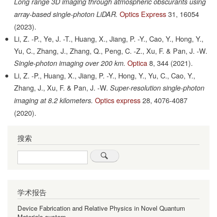
Long range 3D imaging through atmospheric obscurants using
Optics Express
31,
16054
array-based single-photon LiDAR.
(2023).
Li, Z. -P., Ye, J. -T., Huang, X., Jiang, P. -Y., Cao, Y., Hong, Y.,
Yu, C., Zhang, J., Zhang, Q., Peng, C. -Z., Xu, F. & Pan, J. -W.
Optica
8,
344
(2021).
Single-photon imaging over 200 km.
Li, Z. -P., Huang, X., Jiang, P. -Y., Hong, Y., Yu, C., Cao, Y.,
Zhang, J., Xu, F. & Pan, J. -W.
Super-resolution single-photon
Optics express
28,
4076-4087
imaging at 8.2 kilometers.
(2020).
搜索
Search
学术报告
Device Fabrication and Relative Physics in Novel Quantum
Materials system