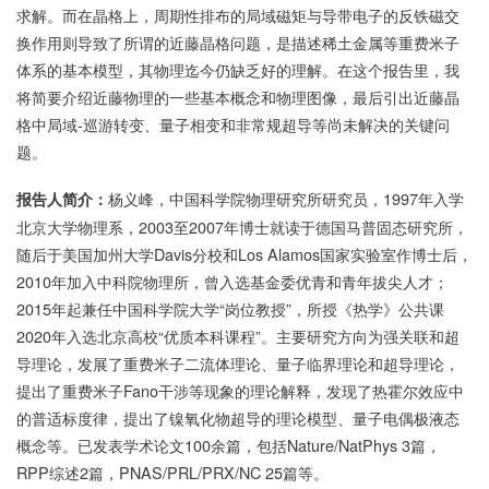
求解。而在晶格上，周期性排布的局域磁矩与导带电子的反铁磁交
换作用则导致了所谓的近藤晶格问题，是描述稀土金属等重费米子
体系的基本模型，其物理迄今仍缺乏好的理解。在这个报告里，我
将简要介绍近藤物理的一些基本概念和物理图像，最后引出近藤晶
格中局域-巡游转变、量子相变和非常规超导等尚未解决的关键问
题。
杨义峰，中国科学院物理研究所研究员，
1997
年入学
报告人简介：
北京大学物理系，
2003
至
2007
年博士就读于德国马普固态研究所，
随后于美国加州大学
Davis
分校和
Los Alamos
国家实验室作博士后，
2010
年加入中科院物理所，曾入选基金委优青和
青年拔尖人才；
2015
年起兼任中国科学院大学
“
岗位教授
”
，所授《热学》公共课
2020
年入选北京高校
“
优质本科课程
”
。主要研究方向为强关联和超
导理论，发展了重费米子二流体理论、量子临界理论和超导理论，
提出了重费米子
Fano
干涉等现象的理论解释，发现了热霍尔效应中
的普适标度律，提出了镍氧化物超导的理论模型、量子电偶极液态
概念等。已发表学术论文
100
余篇，包括
Nature/NatPhys 3
篇，
RPP
综述
2
篇，
PNAS/PRL/PRX/NC 25
篇等。