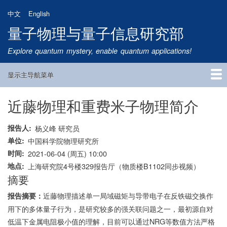
跳
中文
English
转
量子物理与量子信息研究部
到
主
Explore quantum mystery, enable quantum applications!
要
内
显示主导航菜单
容
Main
Navigation
近藤物理和重费米子物理简介
首页
研究方向
量子卫星
团队成员
新闻动态
研究进展
学术报告
论文发表
公告通知
招生信息
相关链接
报告人
杨义峰 研究员
单位
中国科学院物理研究所
时间
2021-06-04 (周五) 10:00
地点
上海研究院4号楼329报告厅（物质楼B1102同步视频）
摘要
近藤物理描述单一局域磁矩与导带电子在反铁磁交换作
报告摘要：
用下的多体量子行为，是研究较多的强关联问题之一，最初源自对
低温下金属电阻极小值的理解，目前可以通过NRG等数值方法严格