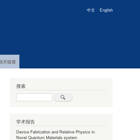
中文
English
相关链接
搜索
Search
学术报告
Device Fabrication and Relative Physics in
Novel Quantum Materials system