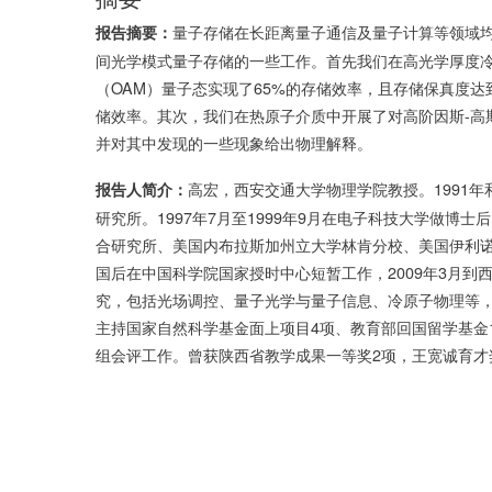
量子存储在长距离量子通信及量子计算等领域
报告摘要：
间光学模式量子存储的一些工作。首先我们在高光学厚度
（
OAM
）量子态实现了
65%
的存储效率，且存储保真度达
储效率。其次，我们在热原子介质中开展了对高阶因斯
-
高
并对其中发现的一些现象给出物理解释。
高宏，西安交通大学物理学院教授。
1991
年
报告人简介：
研究所。
1997
年
7
月至
1999
年
9
月在电子科技大学做博士后
合研究所、美国内布拉斯加州立大学林肯分校、美国伊利
国后在中国科学院国家授时中心短暂工作，
2009
年
3
月到
究，包括光场调控、量子光学与量子信息、冷原子物理等
主持国家自然科学基金面上项目
4
项、教育部回国留学基金
组会评工作。曾获陕西省教学成果一等奖
2
项，王宽诚育才