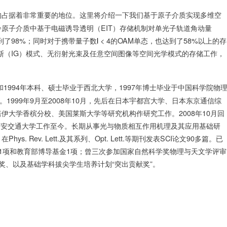
均占据着非常重要的地位。这里将介绍一下我们基于原子介质实现多维空
冷原子介质中基于电磁诱导透明（
EIT
）存储机制对单光子轨道角动量
到了
98%
；同时对于携带量子数
l
< 4
的
OAM
单态，也达到了
58%
以上的存
斯（
IG
）模式、无衍射光束及任意空间图像等空间光学模式的存储工作，
和
1994
年本科、硕士毕业于西北大学，
1997
年博士毕业于中国科学院物
。
1999
年
9
月至
2008
年
10
月，先后在日本宇都宫大学、日本东京通信综
诺伊大学香槟分校、美国莱斯大学等研究机构作研究工作。
2008
年
10
月回
西安交通大学工作至今。长期从事光与物质相互作用机理及其应用基础研
，在
Phys. Rev. Lett.
及其系列、
Opt. Lett.
等期刊发表
SCI
论文
90
多篇。已
1
项和教育部博导基金
1
项；曾三次参加国家自然科学奖物理与天文学评审
奖、以及基础学科拔尖学生培养计划
“
突出贡献奖
”
。