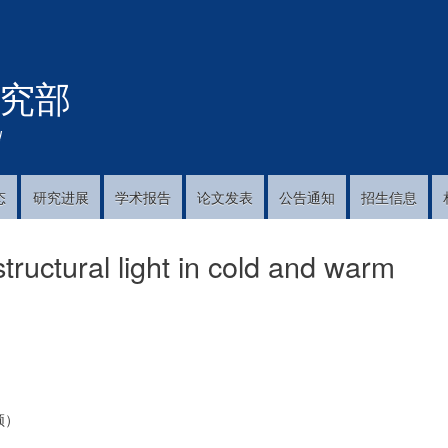
跳
转
到
究部
主
要
内
!
容
态
研究进展
学术报告
论文发表
公告通知
招生信息
ructural light in cold and warm
频）