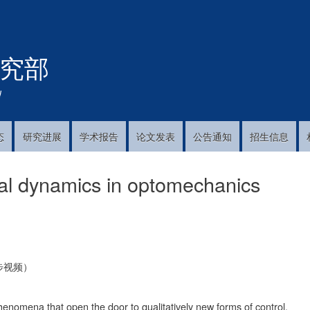
跳
转
到
究部
主
要
内
!
容
态
研究进展
学术报告
论文发表
公告通知
招生信息
cal dynamics in optomechanics
步视频）
omena that open the door to qualitatively new forms of control.