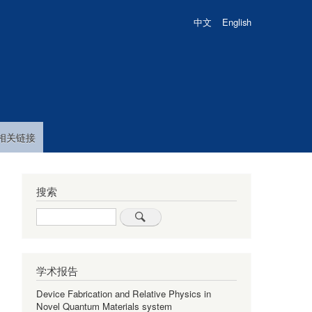
中文
English
相关链接
搜索
Search
学术报告
Device Fabrication and Relative Physics in
Novel Quantum Materials system