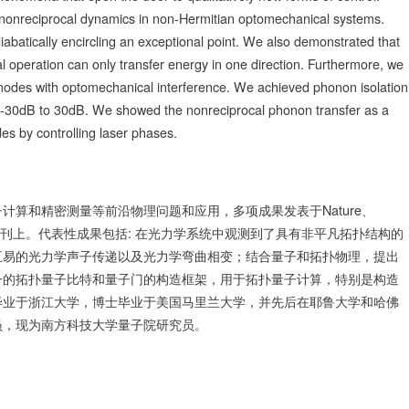
nd nonreciprocal dynamics in non-Hermitian optomechanical systems.
diabatically encircling an exceptional point. We also demonstrated that
cal operation can only transfer energy in one direction. Furthermore, we
modes with optomechanical interference. We achieved phonon isolation
 -30dB to 30dB. We showed the nonreciprocal phonon transfer as a
es by controlling laser phases.
算和精密测量等前沿物理问题和应用，多项成果发表于Nature、
ns、PRL等学术期刊上。代表性成果包括: 在光力学系统中观测到了具有非平凡拓扑结构的
互易的光力学声子传递以及光力学弯曲相变；结合量子和拓扑物理，提出
一的拓扑量子比特和量子门的构造框架，用于拓扑量子计算，特别是构造
毕业于浙江大学，博士毕业于美国马里兰大学，并先后在耶鲁大学和哈佛
员，现为南方科技大学量子院研究员。