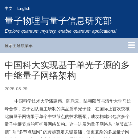
跳
中文
English
转
量子物理与量子信息研究部
到
主
Explore quantum mystery, enable quantum applications!
要
内
显示主导航菜单
容
Main
Navigation
中国科大实现基于单光子源的多
首页
研究方向
量子卫星
团队成员
新闻动态
研究进展
学术报告
论文发表
公告通知
招生信息
相关链接
中继量子网络架构
2025-08-29
中国科学技术大学潘建伟、陈腾云、陆朝阳等与清华大学马雄
峰合作，基于团队自主研制的高品质单光子源，在国际上首次突破
此前量子网络限于单个中继节点的技术瓶颈，成功构建出包含多个
量子中继节点的可扩展网络架构。这一进展为量子网络从 “单节点连
接” 向 “多节点组网” 的跨越奠定关键基础，使更复杂的多层量子网