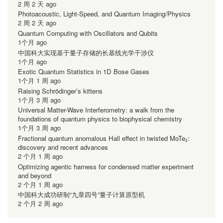
2 周 2 天 ago
Photoacoustic, Light-Speed, and Quantum Imaging/Physics
2 周 2 天 ago
Quantum Computing with Oscillators and Qubits
1个月 ago
中国科大实现基于量子存储的长基线光学干涉仪
1个月 ago
Exotic Quantum Statistics in 1D Bose Gases
1个月 1 周 ago
Raising Schrödinger’s kittens
1个月 3 周 ago
Universal Matter-Wave Interferometry: a walk from the
foundations of quantum physics to biophysical chemistry
1个月 3 周 ago
Fractional quantum anomalous Hall effect in twisted MoTe₂:
discovery and recent advances
2 个月 1 周 ago
Optimizing agentic harness for condensed matter experiment
and beyond
2 个月 1 周 ago
中国科大成功研制“九章四号”量子计算原型机
2 个月 2 周 ago