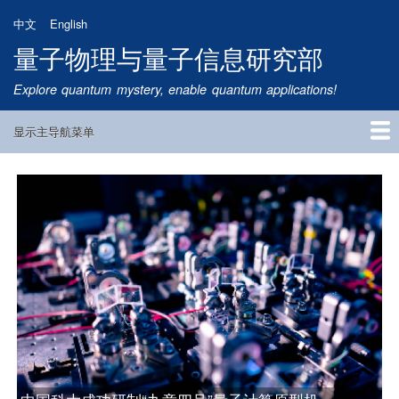
跳
中文
English
转
量子物理与量子信息研究部
到
主
Explore quantum mystery, enable quantum applications!
要
内
显示主导航菜单
容
Main
Navigation
首页
研究方向
量子卫星
团队成员
新闻动态
研究进展
学术报告
论文发表
公告通知
招生信息
相关链接
中国科大构建可扩展量子中继的基本模块，实现量子