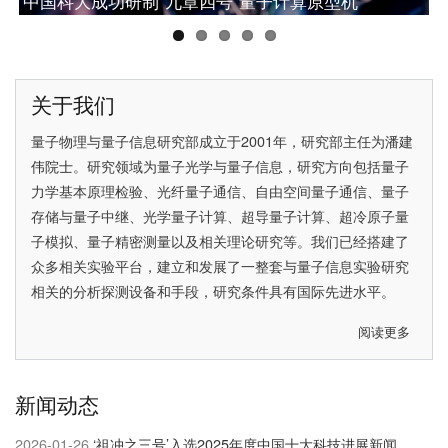
中国科大成功研制“九章四号”量子计算原型机
网络研究的重大突破
中国科大潘建伟教授获2025腾冲科学大奖
中国科大彭承志当选中国科学院院士
中国科大首次实现无漏洞Hardy佯谬检验
关于我们
量子物理与量子信息研究部成立于2001年，研究部主任为
潘建
伟院士
。研究领域为量子光学与量子信息，研究方向包括量子
力学基本原理检验、光纤量子通信、自由空间量子通信、量子
存储与量子中继、光学量子计算、超导量子计算、超冷原子量
子模拟、量子精密测量以及相关理论研究等。我们已经搭建了
众多相关实验平台，建立和发展了一整套与量子信息实验研究
相关的分析探测设备和手段，研究条件具有国际先进水平。
阅读更多
关
于
关
新闻动态
于
我
2026-01-26
‘祖冲之三号’入选2025年度中国十大科技进展新闻