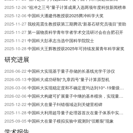
们
2025-12-26
“祖冲之三号”量子计算成果入选两项年度科技新闻榜单
2025-12-06
中国科大潘建伟教授获2025腾冲科学大奖
2025-11-27
我校苑震生教授获第三期腾讯“新基石研究员项目”资助
2025-11-27
第一届物质科学青年学者学术交流研讨会在合肥召开
2025-11-21
中国科大彭承志当选中国科学院院士
2025-10-28
中国科大王辉教授获2025年可持续发展青年科学家奖
研究进展
2026-06-22
中国科大实现基于量子存储的长基线光学干涉仪
2026-05-13
中国科大成功研制“九章四号”量子计算原型机
2026-03-06
中国科大实现稳定度和不确定度均达到10^-19​量级的光钟
2026-02-06
中国科大构建可扩展量子中继的基本模块，实现量子网络研究的重大突破
2025-12-22
中国科大在量子纠错领域达到关键里程碑
2025-11-28
中国科大利用超导量子处理器首次在量子体系中实现并探测高阶非平衡拓扑相
2025-09-05
中国科大在量子模拟实验中观测到“弦断裂”现象
学术报告