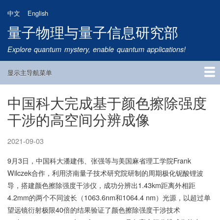
跳
中文
English
转
量子物理与量子信息研究部
到
主
Explore quantum mystery, enable quantum applications!
要
内
显示主导航菜单
容
Main
Navigation
中国科大完成基于颜色擦除强度
首页
研究方向
量子卫星
团队成员
新闻动态
研究进展
学术报告
论文发表
公告通知
招生信息
相关链接
干涉的高空间分辨成像
2021-09-03
9月3日，中国科大潘建伟、张强等与美国麻省理工学院Frank
Wilczek合作，利用济南量子技术研究院研制的周期极化铌酸锂波
导，搭建颜色擦除强度干涉仪，成功分辨出1.43km距离外相距
4.2mm的两个不同波长（1063.6nm和1064.4 nm）光源，以超过单
望远镜衍射极限40倍的结果验证了颜色擦除强度干涉技术