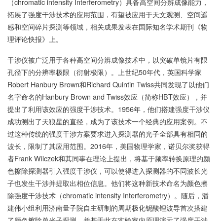
（chromatic intensity Interferometry）具备高空间分辨成像能力，
拓展了强度干涉技术的应用范围，有望被应用于天文观测、空间遥
感和空间碎片探测等领域，相关成果发表在国际知名学术期刊《物
理评论快报》上。
干涉仪被广泛用于各种高空间分辨成像技术中，以突破单镜片有限
孔径下的分辨率极限（衍射极限）。上世纪50年代，英国科学家
Robert Hanbury Brown和Richard Quintin Twiss共同发现了以他们
名字命名的Hanbury Brown and Twiss效应（简称HBT效应），并
提出了利用该效应的强度干涉技术。1956年，他们搭建强度干涉仪
成功测出了天狼星的直径，成为了该技术一个经典的应用案例。不
过这种传统的强度干涉方案要求进入探测器的光子全部具有相同的
波长，限制了其应用范围。2016年，美国物理学家，诺贝尔奖获得
者Frank Wilczek和其同事在理论上提出，将基于频率转换原理的颜
色擦除探测器引入强度干涉仪，可以使得进入探测器的不同波长光
子也发生干涉并提取出相位信息。他们将这种新技术命名为颜色擦
除强度干涉技术（chromatic intensity Interferometry）。随后，潘
建伟小组利用济南量子院自主研制的周期极化铌酸锂波导首次搭建
了颜色擦除单光子探测，并基于此在实验室内原理演示了强度干涉