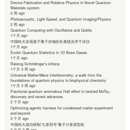
Device Fabrication and Relative Physics in Novel Quantum
Materials system
2 周 ago
Photoacoustic, Light-Speed, and Quantum Imaging/Physics
2 周 ago
Quantum Computing with Oscillators and Qubits
1个月 ago
中国科大实现基于量子存储的长基线光学干涉仪
1个月 ago
Exotic Quantum Statistics in 1D Bose Gases
1个月 ago
Raising Schrödinger’s kittens
1个月 3 周 ago
Universal Matter-Wave Interferometry: a walk from the
foundations of quantum physics to biophysical chemistry
1个月 3 周 ago
Fractional quantum anomalous Hall effect in twisted MoTe₂:
discovery and recent advances
2 个月 ago
Optimizing agentic harness for condensed matter experiment
and beyond
2 个月 ago
中国科大成功研制“九章四号”量子计算原型机
2 个月 2 周 ago