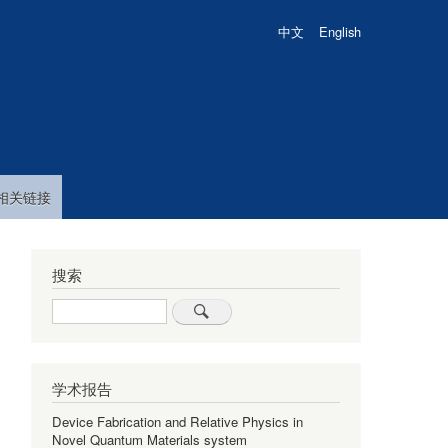
中文
English
相关链接
搜索
Search
学术报告
Device Fabrication and Relative Physics in
Novel Quantum Materials system