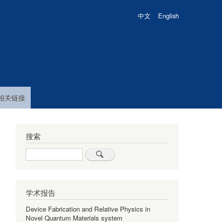
中文
English
相关链接
搜索
Search
学术报告
Device Fabrication and Relative Physics in
Novel Quantum Materials system