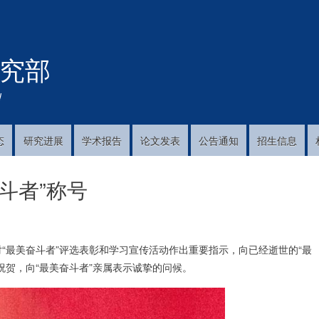
跳
转
到
究部
主
要
内
!
容
态
研究进展
学术报告
论文发表
公告通知
招生信息
斗者”称号
“最美奋斗者”评选表彰和学习宣传活动作出重要指示，向已经逝世的“最
祝贺，向“最美奋斗者”亲属表示诚挚的问候。