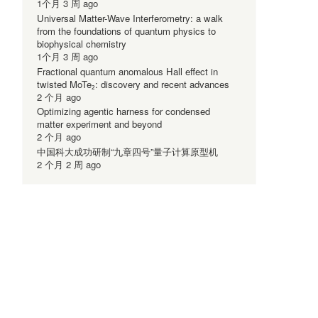
1个月 3 周 ago
Universal Matter-Wave Interferometry: a walk
from the foundations of quantum physics to
biophysical chemistry
1个月 3 周 ago
Fractional quantum anomalous Hall effect in
twisted MoTe₂: discovery and recent advances
2 个月 ago
Optimizing agentic harness for condensed
matter experiment and beyond
2 个月 ago
中国科大成功研制“九章四号”量子计算原型机
2 个月 2 周 ago