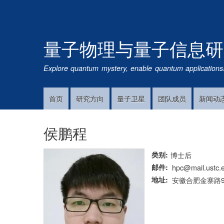
量子物理与量子信息研
Explore quantum mystery, enable quantum applications
首页
研究方向
量子卫星
团队成员
新闻动
Main
Navigation
侯鹏程
类别
博士后
邮件
hpc@mail.ustc.
地址
安徽合肥金寨路