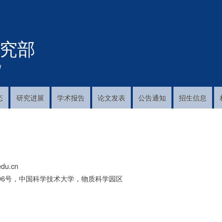
跳
转
到
究部
主
要
内
!
容
态
研究进展
学术报告
论文发表
公告通知
招生信息
edu.cn
96号，中国科学技术大学，物质科学园区