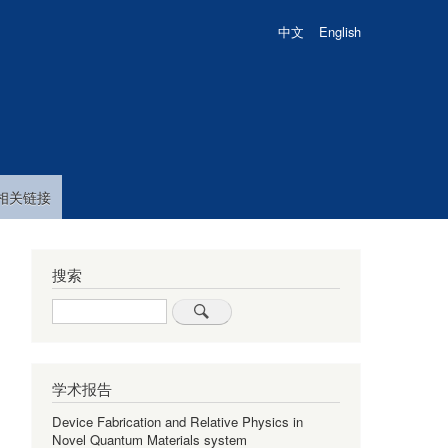
中文
English
相关链接
搜索
Search
学术报告
Device Fabrication and Relative Physics in
Novel Quantum Materials system