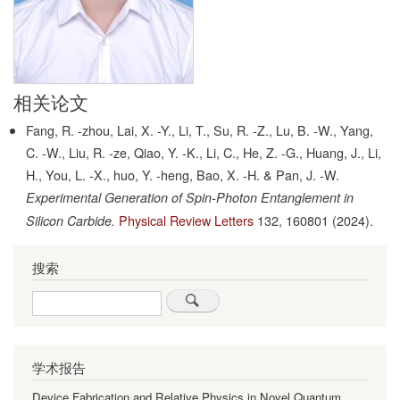
相关论文
Fang, R. -zhou, Lai, X. -Y., Li, T., Su, R. -Z., Lu, B. -W., Yang,
C. -W., Liu, R. -ze, Qiao, Y. -K., Li, C., He, Z. -G., Huang, J., Li,
H., You, L. -X., huo, Y. -heng, Bao, X. -H. & Pan, J. -W.
Experimental Generation of Spin-Photon Entanglement in
Physical Review Letters
132,
160801
(2024).
Silicon Carbide.
搜索
Search
学术报告
Device Fabrication and Relative Physics in Novel Quantum