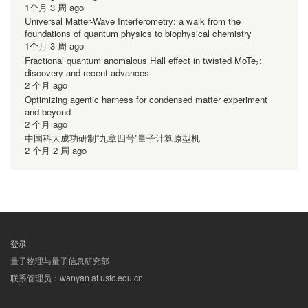
1个月 3 周 ago
Universal Matter-Wave Interferometry: a walk from the
foundations of quantum physics to biophysical chemistry
1个月 3 周 ago
Fractional quantum anomalous Hall effect in twisted MoTe₂:
discovery and recent advances
2 个月 ago
Optimizing agentic harness for condensed matter experiment
and beyond
2 个月 ago
中国科大成功研制“九章四号”量子计算原型机
2 个月 2 周 ago
登录
用
量子物理与量子信息研究部
户
联系管理员：wanyan at ustc.edu.cn
帐
户