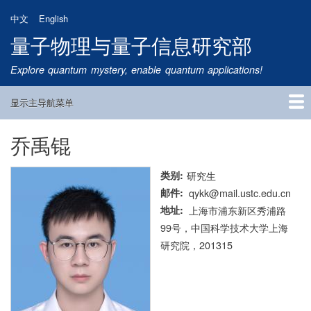
跳
中文
English
转
量子物理与量子信息研究部
到
主
Explore quantum mystery, enable quantum applications!
要
内
显示主导航菜单
容
Main
Navigation
乔禹锟
首页
研究方向
量子卫星
团队成员
新闻动态
研究进展
学术报告
论文发表
公告通知
招生信息
相关链接
类别
研究生
邮件
qykk@mail.ustc.edu.cn
地址
上海市浦东新区秀浦路
99号，中国科学技术大学上海
研究院，201315