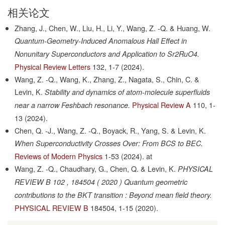
相关论文
Zhang, J., Chen, W., Liu, H., Li, Y., Wang, Z. -Q. & Huang, W.
Quantum-Geometry-Induced Anomalous Hall Effect in
Nonunitary Superconductors and Application to Sr2RuO4.
Physical Review Letters
132,
1-7
(2024).
Wang, Z. -Q., Wang, K., Zhang, Z., Nagata, S., Chin, C. &
Levin, K.
Stability and dynamics of atom-molecule superfluids
Physical Review A
110,
1-
near a narrow Feshbach resonance.
13
(2024).
Chen, Q. -J., Wang, Z. -Q., Boyack, R., Yang, S. & Levin, K.
When Superconductivity Crosses Over: From BCS to BEC.
Reviews of Modern Physics
1-53
(2024).
at
Wang, Z. -Q., Chaudhary, G., Chen, Q. & Levin, K.
PHYSICAL
REVIEW B 102 , 184504 ( 2020 ) Quantum geometric
contributions to the BKT transition : Beyond mean field theory.
PHYSICAL REVIEW B
184504,
1-15
(2020).