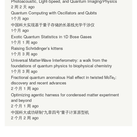
Photoacoustic, Light-Speed, and Quantum Imaging/Physics
2 周 2 天 ago
Quantum Computing with Oscillators and Qubits
1个月 ago
中国科大实现基于量子存储的长基线光学干涉仪
1个月 ago
Exotic Quantum Statistics in 1D Bose Gases
1个月 1 周 ago
Raising Schrödinger’s kittens
1个月 3 周 ago
Universal Matter-Wave Interferometry: a walk from the
foundations of quantum physics to biophysical chemistry
1个月 3 周 ago
Fractional quantum anomalous Hall effect in twisted MoTe₂:
discovery and recent advances
2 个月 1 周 ago
Optimizing agentic harness for condensed matter experiment
and beyond
2 个月 1 周 ago
中国科大成功研制“九章四号”量子计算原型机
2 个月 2 周 ago