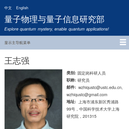
跳
中文
English
转
量子物理与量子信息研究部
到
主
Explore quantum mystery, enable quantum applications!
要
内
显示主导航菜单
容
Main
Navigation
王志强
首页
研究方向
量子卫星
团队成员
新闻动态
研究进展
学术报告
论文发表
公告通知
招生信息
相关链接
类别
固定岗科研人员
职称
研究员
邮件
wzhiqustc@ustc.edu.cn,
wzhiqustc@gmail.com
地址
上海市浦东新区秀浦路
99号，中国科学技术大学上海
研究院，201315