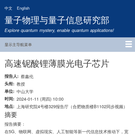
跳
中文
English
转
量子物理与量子信息研究部
到
主
Explore quantum mystery, enable quantum applications!
要
内
显示主导航菜单
容
Main
Navigation
高速铌酸锂薄膜光电子芯片
首页
研究方向
量子卫星
团队成员
新闻动态
研究进展
学术报告
论文发表
公告通知
招生信息
相关链接
报告人
蔡鑫伦
头衔
教授
单位
中山大学
时间
2024-01-11 (周四) 10:00
地点
上海研究院4号楼329报告厅（合肥物质楼B1102同步视频）
摘要
报告摘要：
在5G、物联网、虚拟现实、人工智能等新一代信息技术推动下，宽