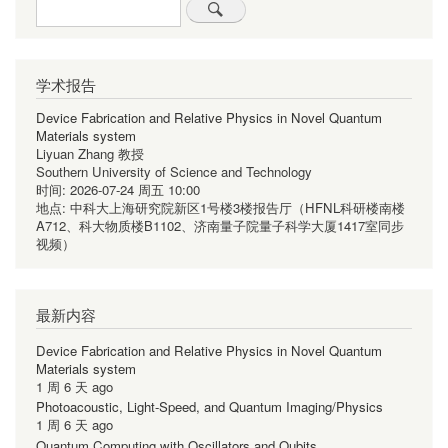
Search
学术报告
Device Fabrication and Relative Physics in Novel Quantum
Materials system
Liyuan Zhang 教授
Southern University of Science and Technology
时间:
2026-07-24 周五 10:00
地点:
中科大上海研究院新区1号楼3楼报告厅（HFNL科研楼南楼
A712、科大物质楼B1102、济南量子院量子科学大厦1417室同步
视频）
最新内容
Device Fabrication and Relative Physics in Novel Quantum
Materials system
1 周 6 天 ago
Photoacoustic, Light-Speed, and Quantum Imaging/Physics
1 周 6 天 ago
Quantum Computing with Oscillators and Qubits