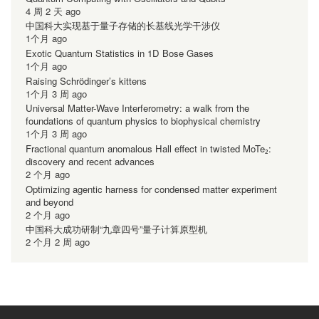
4 周 2 天 ago
中国科大实现基于量子存储的长基线光学干涉仪
1个月 ago
Exotic Quantum Statistics in 1D Bose Gases
1个月 ago
Raising Schrödinger’s kittens
1个月 3 周 ago
Universal Matter-Wave Interferometry: a walk from the
foundations of quantum physics to biophysical chemistry
1个月 3 周 ago
Fractional quantum anomalous Hall effect in twisted MoTe₂:
discovery and recent advances
2 个月 ago
Optimizing agentic harness for condensed matter experiment
and beyond
2 个月 ago
中国科大成功研制“九章四号”量子计算原型机
2 个月 2 周 ago