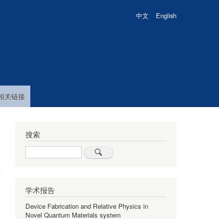
中文
English
相关链接
搜索
Search
学
学术报告
Device Fabrication and Relative Physics in
Novel Quantum Materials system