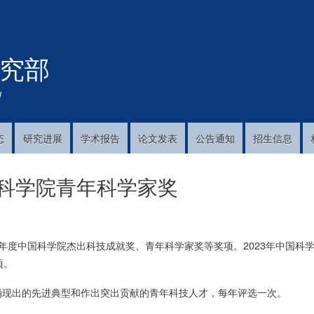
跳
转
到
究部
主
要
内
!
容
态
研究进展
学术报告
论文发表
公告通知
招生信息
国科学院青年科学家奖
年度中国科学院杰出科技成就奖、青年科学家奖等奖项。2023年中国科
项。
现出的先进典型和作出突出贡献的青年科技人才，每年评选一次。