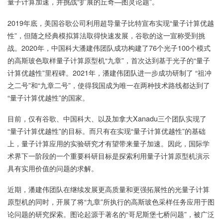
量子计算加速，并挑战“扩展的丘奇—图灵论题”。
2019年底，美国谷歌公司利用超导量子比特宣布实现“量子计算优越
性”，但随之经典模拟算法取得快速发展，谷歌的这一宣称受到挑
战。2020年，中国科大潘建伟团队成功构建了76个光子100个模式
的高斯玻色取样量子计算原型机“九章”，首次达到基于光子的“量子
计算优越性”里程碑。2021年，潘建伟团队进一步成功研制了 “祖冲
之二号”和“九章二号”，使得我国成为唯一在两种技术路线都达到了
“量子计算优越性”的国家。
目前，仅有谷歌、中国科大、以及加拿大Xanadu三个团队实现了
“量子计算优越性”的目标。而只有在实现“量子计算优越性”的基础
上，量子计算应用的实验研究才有望带来量子加速。因此，国际学
术界下一阶段的一个重要科研目标是探索利用量子计算原型机演示
具有实用价值的问题的求解。
近期，潘建伟团队在继续发展更高质量和更强拓展性的光量子计算
原型机的同时，开展了将“九章”所执行的高斯玻色采样任务应用于图
论问题的研究探索。图论起源于著名的“哥尼斯堡七桥问题”，被广泛