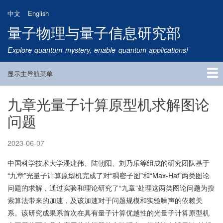
跳
中文
English
转
量子物理与量子信息研究部
到
主
Explore quantum mystery, enable quantum applications!
要
内
显示主导航菜单
容
Main
Navigation
九章光量子计算原型机求解图论
首页
研究方向
量子卫星
团队成员
新闻动态
研究进展
学术报告
论文发表
公告通知
招生信息
相关链接
问题
2023-06-07
中国科学技术大学潘建伟、陆朝阳、刘乃乐等组成的研究团队基于
“九章”光量子计算原型机完成了对“稠密子图”和“Max-Haf”两类图论
问题的求解，通过实验和理论研究了“九章”处理这两类图论问题为搜
索算法带来的加速，及该加速对于问题规模和实验噪声的依赖关
系。该研究成果系首次在具有量子计算优越性的光量子计算原型机