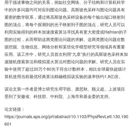
用于描述事物之间的关系，例如社交网络、分子结构和计算机科学
中的许多问题均可对应到图论问题。高斯玻色采样与图论问题具有
紧密的数学联系，通过将高斯玻色采样设备的每个输出端口映射到
图的顶点，将每个探测到的光子映射到子图的顶点，研究人员可以
利用实验得到的样本加速搜索算法寻找具有更大密度或Hafnian的子
图的过程，从而帮助这两类图论问题的求解。这两类图论问题在数
据挖掘、生物信息、网络分析和某些化学模型研究等领域具有重要
应用。该工作中，研究人员首次利用“九章”执行的高斯玻色采样来加
速随机搜索算法和模拟退火算法对图论问题的求解。研究人员在实
验中使用了超过20万个80光子符合计数样本，相比全球最快超级计
算机使用当前最优经典算法精确模拟该实验的速率快约1.8亿倍。
该论文第一作者是博士研究生邓宇皓、龚思秋、顾义超。上述项目
受到了安徽省、科技部、中科院、上海市和基金委的支持。
论文链接：
https://journals.aps.org/prl/abstract/10.1103/PhysRevLett.130.190
601