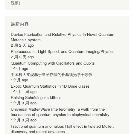
视频）
最新内容
Device Fabrication and Relative Physics in Novel Quantum
Materials system
2 周 2 天 ago
Photoacoustic, Light-Speed, and Quantum Imaging/Physics
2 周 2 天 ago
Quantum Computing with Oscillators and Qubits
1个月 ago
中国科大实现基于量子存储的长基线光学干涉仪
1个月 ago
Exotic Quantum Statistics in 1D Bose Gases
1个月 1 周 ago
Raising Schrödinger’s kittens
1个月 3 周 ago
Universal Matter-Wave Interferometry: a walk from the
foundations of quantum physics to biophysical chemistry
1个月 3 周 ago
Fractional quantum anomalous Hall effect in twisted MoTe₂:
discovery and recent advances