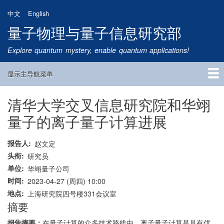
跳
中文
English
转
量子物理与量子信息研究部
到
主
Explore quantum mystery, enable quantum applications!
要
内
显示主导航菜单
容
Main
Navigation
清华大学交叉信息研究院和华翊
首页
研究方向
量子卫星
团队成员
新闻动态
研究进展
学术报告
论文发表
公告通知
招生信息
相关链接
量子的离子量子计算进展
报告人
赵文定
头衔
研究员
单位
华翊量子公司
时间
2023-04-27 (周四) 10:00
地点
上海研究院四号楼331会议室
摘要
在量子计算的众多技术路线中，离子量子计算是具有优
报告摘要：