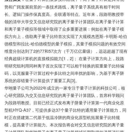
势和广阔发展前景的一条技术路线，离子量子系统具有相干时间
长、逻辑门操作保真度高、全联通等特点。近年来，段路明教授带
领的清华大学交叉信息研究院的离子量子计算团队在离子量子计算
和离子量子模拟等领域中取得了众多重要进展：例如在离子量子模
拟方向上，借助离子量子比特首次实现了大规模杰恩斯-卡明斯-哈伯
德模型和拉比-哈伯德模型的量子模拟，其量子模拟问题的有效空间
维度分别达到了2的77和57次方（千万亿亿量级），远远超越了现有
经典超级计算机的直接模拟能力[1，2]； 在量子计算方向上，段路
明研究组利用同种离子首次实现了可以相干转换的双重量子比特编
码，以克服量子计算过程中多比特之间串扰的影响，为基于离子阱
系统的容错量子计算提供了重要工具[3]。
华翊量子公司为2022年成立的一家专注于量子计算的科技公司，核
心研究团队为交叉信息研究院的离子量子计算团队，首席科学顾问
为段路明教授。目前已经正式发布离子阱量子计算第一代商业化原
型机HYQ-A37，可提供多达37个量子比特的通用量子计算能力，同
时正在搭建第二代基于低温冷阱的商业化原型机拓展量子比特规
模，提高量子计算能力。本次报告将会对交叉信息研究院的离子量
子计算团队和华翊量子在离子量子计算领域近期取得的进展进行简