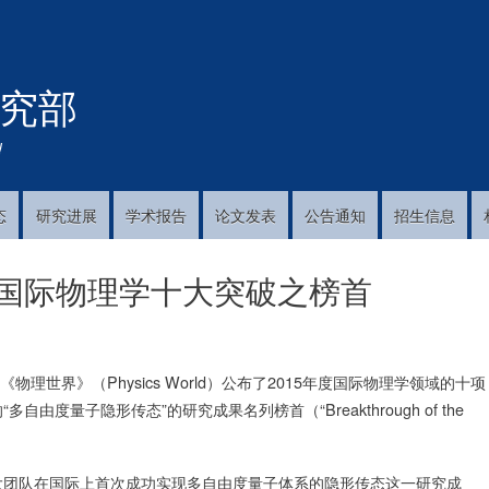
跳
转
到
究部
主
要
内
!
容
态
研究进展
学术报告
论文发表
公告通知
招生信息
度国际物理学十大突破之榜首
新闻网站《物理世界》（Physics World）公布了2015年度国际物理学领域的十项
量子隐形传态”的研究成果名列榜首（“Breakthrough of the
大团队在国际上首次成功实现多自由度量子体系的隐形传态这一研究成