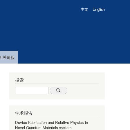
中文
English
相关链接
搜索
Search
学术报告
Device Fabrication and Relative Physics in
Novel Quantum Materials system