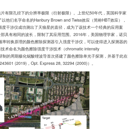
片有限孔径下的分辨率极限（衍射极限）。上世纪50年代，英国科学家
ss共同发现了以他们名字命名的Hanbury Brown and Twiss效应（简称HBT效应），
建强度干涉仪成功测出了天狼星的直径，成为了该技术一个经典的应用案
部具有相同的波长，限制了其应用范围。2016年，美国物理学家，诺贝
，将基于频率转换原理的颜色擦除探测器引入强度干涉仪，可以使得进入探测器的
颜色擦除强度干涉技术（chromatic intensity
子院自主研制的周期极化铌酸锂波导首次搭建了颜色擦除单光子探测，并基于此在
1 (2019)，Opt. Express 28, 32294 (2000)）。