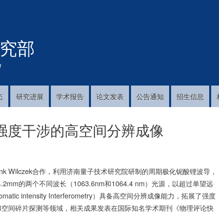
跳
转
到
究部
主
要
内
!
容
态
研究进展
学术报告
论文发表
公告通知
招生信息
强度干涉的高空间分辨成像
k Wilczek合作，利用济南量子技术研究院研制的周期极化铌酸锂波导，
mm的两个不同波长（1063.6nm和1064.4 nm）光源，以超过单望远
 intensity Interferometry）具备高空间分辨成像能力，拓展了强度
和空间碎片探测等领域，相关成果发表在国际知名学术期刊《物理评论快