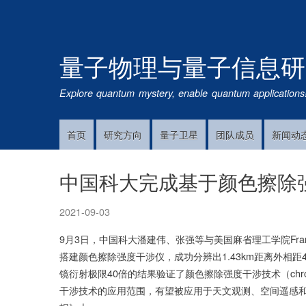
量子物理与量子信息研
Explore quantum mystery, enable quantum applications
首页
研究方向
量子卫星
团队成员
新闻动
Main
Navigation
中国科大完成基于颜色擦除
2021-09-03
9月3日，中国科大潘建伟、张强等与美国麻省理工学院Fran
搭建颜色擦除强度干涉仪，成功分辨出1.43km距离外相距4.2
镜衍射极限40倍的结果验证了颜色擦除强度干涉技术（chromatic
干涉技术的应用范围，有望被应用于天文观测、空间遥感