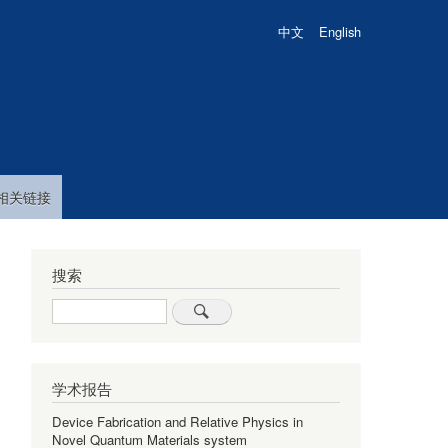
中文
English
相关链接
搜索
Search
学术报告
Device Fabrication and Relative Physics in
Novel Quantum Materials system