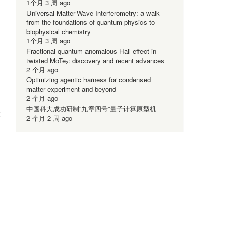
1个月 3 周 ago
Universal Matter-Wave Interferometry: a walk
from the foundations of quantum physics to
biophysical chemistry
1个月 3 周 ago
Fractional quantum anomalous Hall effect in
twisted MoTe₂: discovery and recent advances
2 个月 ago
Optimizing agentic harness for condensed
matter experiment and beyond
2 个月 ago
中国科大成功研制“九章四号”量子计算原型机
辨
2 个月 2 周 ago