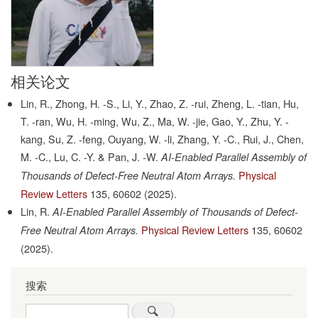
相关论文
Lin, R., Zhong, H. -S., Li, Y., Zhao, Z. -rui, Zheng, L. -tian, Hu,
T. -ran, Wu, H. -ming, Wu, Z., Ma, W. -jie, Gao, Y., Zhu, Y. -
kang, Su, Z. -feng, Ouyang, W. -li, Zhang, Y. -C., Rui, J., Chen,
M. -C., Lu, C. -Y. & Pan, J. -W.
AI-Enabled Parallel Assembly of
Physical
Thousands of Defect-Free Neutral Atom Arrays.
Review Letters
135,
60602
(2025).
Lin, R.
AI-Enabled Parallel Assembly of Thousands of Defect-
Physical Review Letters
135,
60602
Free Neutral Atom Arrays.
(2025).
搜索
Search