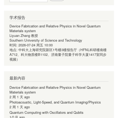
学术报告
Device Fabrication and Relative Physics in Novel Quantum
Materials system
Liyuan Zhang 教授
Southern University of Science and Technology
时间:
2026-07-24 周五 10:00
地点:
中科大上海研究院新区1号楼3楼报告厅（HFNL科研楼南楼
A712、科大物质楼B1102、济南量子院量子科学大厦1417室同步
视频）
最新内容
Device Fabrication and Relative Physics in Novel Quantum
Materials system
2 周 1 天 ago
Photoacoustic, Light-Speed, and Quantum Imaging/Physics
2 周 1 天 ago
Quantum Computing with Oscillators and Qubits
1个月 ago