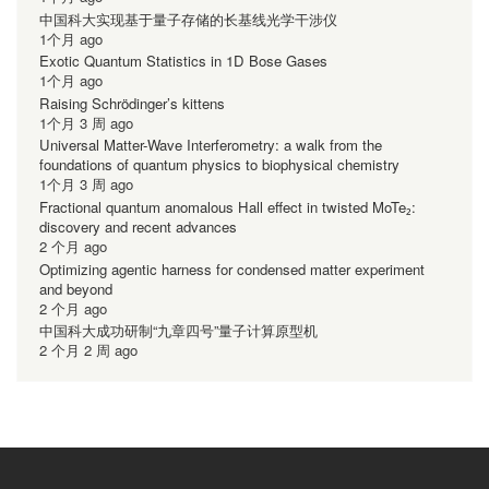
中国科大实现基于量子存储的长基线光学干涉仪
1个月 ago
Exotic Quantum Statistics in 1D Bose Gases
1个月 ago
Raising Schrödinger’s kittens
1个月 3 周 ago
Universal Matter-Wave Interferometry: a walk from the
foundations of quantum physics to biophysical chemistry
1个月 3 周 ago
Fractional quantum anomalous Hall effect in twisted MoTe₂:
discovery and recent advances
2 个月 ago
Optimizing agentic harness for condensed matter experiment
and beyond
2 个月 ago
中国科大成功研制“九章四号”量子计算原型机
2 个月 2 周 ago