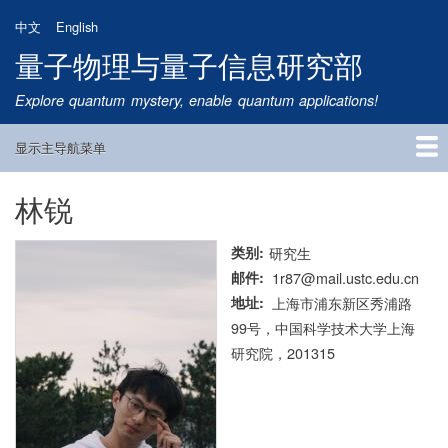
跳
中文
English
转
量子物理与量子信息研究部
到
主
Explore quantum mystery, enable quantum applications!
要
内
显示主导航菜单
容
Main
Navigation
林锐
首页
研究方向
量子卫星
团队成员
新闻动态
研究进展
学术报告
论文发表
公告通知
招生信息
相关链接
类别
研究生
邮件
1r87@mail.ustc.edu.cn
地址
上海市浦东新区秀浦路
99号，中国科学技术大学上海
研究院，201315