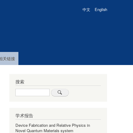
中文
English
相关链接
搜索
Search
学术报告
Device Fabrication and Relative Physics in
Novel Quantum Materials system