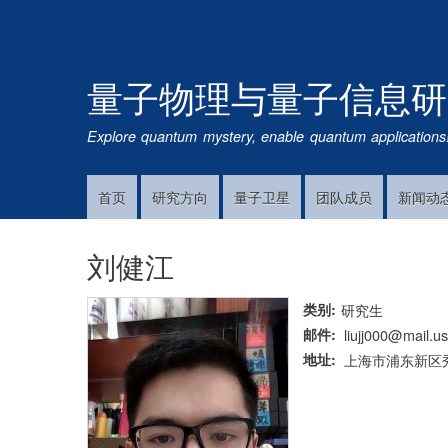
量子物理与量子信息研
Explore quantum mystery, enable quantum applications
首页
研究方向
量子卫星
团队成员
新闻动
Main
Navigation
刘健江
类别
研究生
邮件
liujj000@mail.us
地址
上海市浦东新区秀