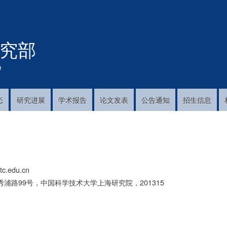
跳
转
到
究部
主
要
内
!
容
态
研究进展
学术报告
论文发表
公告通知
招生信息
tc.edu.cn
浦路99号，中国科学技术大学上海研究院，201315