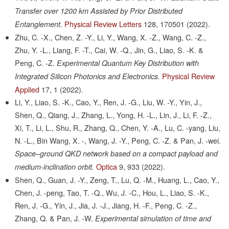
Transfer over 1200 km Assisted by Prior Distributed
Physical Review Letters
128,
170501
(2022).
Entanglement.
Zhu, C. -X., Chen, Z. -Y., Li, Y., Wang, X. -Z., Wang, C. -Z.,
Zhu, Y. -L., Liang, F. -T., Cai, W. -Q., Jin, G., Liao, S. -K. &
Peng, C. -Z.
Experimental Quantum Key Distribution with
Physical Review
Integrated Silicon Photonics and Electronics.
Applied
17,
1
(2022).
Li, Y., Liao, S. -K., Cao, Y., Ren, J. -G., Liu, W. -Y., Yin, J.,
Shen, Q., Qiang, J., Zhang, L., Yong, H. -L., Lin, J., Li, F. -Z.,
Xi, T., Li, L., Shu, R., Zhang, Q., Chen, Y. -A., Lu, C. -yang, Liu,
N. -L., Bin Wang, X. -, Wang, J. -Y., Peng, C. -Z. & Pan, J. -wei.
Space–ground QKD network based on a compact payload and
Optica
9,
933
(2022).
medium-inclination orbit.
Shen, Q., Guan, J. -Y., Zeng, T., Lu, Q. -M., Huang, L., Cao, Y.,
Chen, J. -peng, Tao, T. -Q., Wu, J. -C., Hou, L., Liao, S. -K.,
Ren, J. -G., Yin, J., Jia, J. -J., Jiang, H. -F., Peng, C. -Z.,
Zhang, Q. & Pan, J. -W.
Experimental simulation of time and