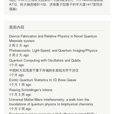
A712、科大物质楼B1102、济南量子院量子科学大厦1417室同步
视频）
最新内容
Device Fabrication and Relative Physics in Novel Quantum
Materials system
2 周 2 天 ago
Photoacoustic, Light-Speed, and Quantum Imaging/Physics
2 周 2 天 ago
Quantum Computing with Oscillators and Qubits
1个月 ago
中国科大实现基于量子存储的长基线光学干涉仪
1个月 ago
Exotic Quantum Statistics in 1D Bose Gases
1个月 1 周 ago
Raising Schrödinger’s kittens
1个月 3 周 ago
Universal Matter-Wave Interferometry: a walk from the
foundations of quantum physics to biophysical chemistry
1个月 3 周 ago
Fractional quantum anomalous Hall effect in twisted MoTe₂: