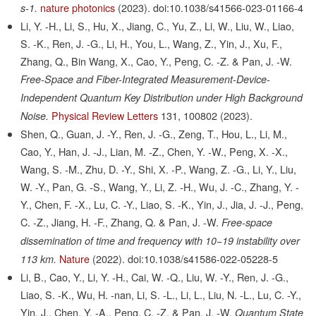
nature photonics
(2023).
doi:10.1038/s41566-023-01166-4
s-1.
Li, Y. -H., Li, S., Hu, X., Jiang, C., Yu, Z., Li, W., Liu, W., Liao,
S. -K., Ren, J. -G., Li, H., You, L., Wang, Z., Yin, J., Xu, F.,
Zhang, Q., Bin Wang, X., Cao, Y., Peng, C. -Z. & Pan, J. -W.
Free-Space and Fiber-Integrated Measurement-Device-
Independent Quantum Key Distribution under High Background
Physical Review Letters
131,
100802
(2023).
Noise.
Shen, Q., Guan, J. -Y., Ren, J. -G., Zeng, T., Hou, L., Li, M.,
Cao, Y., Han, J. -J., Lian, M. -Z., Chen, Y. -W., Peng, X. -X.,
Wang, S. -M., Zhu, D. -Y., Shi, X. -P., Wang, Z. -G., Li, Y., Liu,
W. -Y., Pan, G. -S., Wang, Y., Li, Z. -H., Wu, J. -C., Zhang, Y. -
Y., Chen, F. -X., Lu, C. -Y., Liao, S. -K., Yin, J., Jia, J. -J., Peng,
C. -Z., Jiang, H. -F., Zhang, Q. & Pan, J. -W.
Free-space
dissemination of time and frequency with 10−19 instability over
Nature
(2022).
doi:10.1038/s41586-022-05228-5
113 km.
Li, B., Cao, Y., Li, Y. -H., Cai, W. -Q., Liu, W. -Y., Ren, J. -G.,
Liao, S. -K., Wu, H. -nan, Li, S. -L., Li, L., Liu, N. -L., Lu, C. -Y.,
Yin, J., Chen, Y. -A., Peng, C. -Z. & Pan, J. -W.
Quantum State