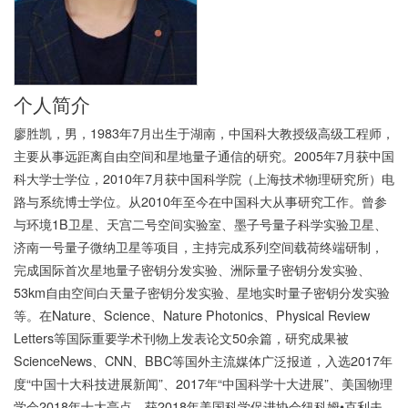
个人简介
廖胜凯，男，1983年7月出生于湖南，中国科大教授级高级工程师，
主要从事远距离自由空间和星地量子通信的研究。2005年7月获中国
科大学士学位，2010年7月获中国科学院（上海技术物理研究所）电
路与系统博士学位。从2010年至今在中国科大从事研究工作。曾参
与环境1B卫星、天宫二号空间实验室、墨子号量子科学实验卫星、
济南一号量子微纳卫星等项目，主持完成系列空间载荷终端研制，
完成国际首次星地量子密钥分发实验、洲际量子密钥分发实验、
53km自由空间白天量子密钥分发实验、星地实时量子密钥分发实验
等。在Nature、Science、Nature Photonics、Physical Review
Letters等国际重要学术刊物上发表论文50余篇，研究成果被
ScienceNews、CNN、BBC等国外主流媒体广泛报道，入选2017年
度“中国十大科技进展新闻”、2017年“中国科学十大进展”、美国物理
学会2018年十大亮点，获2018年美国科学促进协会纽科姆•克利夫