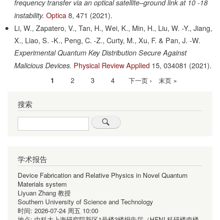
frequency transfer via an optical satellite–ground link at 10 -18
Optica
8,
471
(2021).
instability.
Li, W., Zapatero, V., Tan, H., Wei, K., Min, H., Liu, W. -Y., Jiang,
X., Liao, S. -K., Peng, C. -Z., Curty, M., Xu, F. & Pan, J. -W.
Experimental Quantum Key Distribution Secure Against
Physical Review Applied
15,
034081
(2021).
Malicious Devices.
当
1
Page
2
Page
3
Page
4
下
下一页 ›
末
末页 »
分
前
一
页
页
搜索
页
页
Search
学术报告
Device Fabrication and Relative Physics in Novel Quantum
Materials system
Liyuan Zhang 教授
Southern University of Science and Technology
时间:
2026-07-24 周五 10:00
地点:
中科大上海研究院新区1号楼3楼报告厅（HFNL科研楼南楼