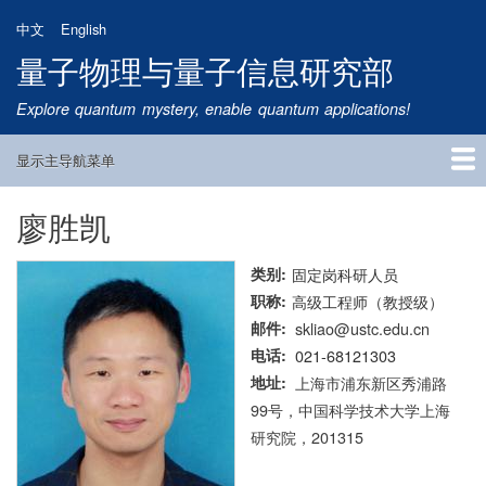
跳
中文
English
转
量子物理与量子信息研究部
到
主
Explore quantum mystery, enable quantum applications!
要
内
显示主导航菜单
容
Main
Navigation
廖胜凯
首页
研究方向
量子卫星
团队成员
新闻动态
研究进展
学术报告
论文发表
公告通知
招生信息
相关链接
类别
固定岗科研人员
职称
高级工程师（教授级）
邮件
skliao@ustc.edu.cn
电话
021-68121303
地址
上海市浦东新区秀浦路
99号，中国科学技术大学上海
研究院，201315