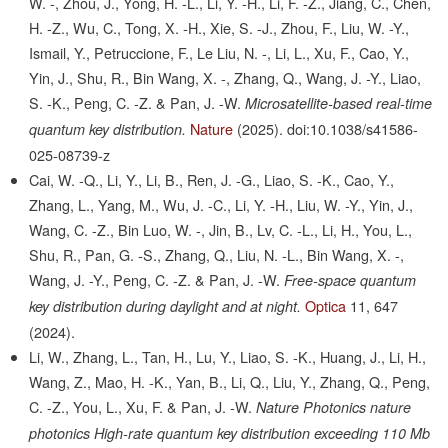
W. -, Zhou, J., Yong, H. -L., Li, Y. -H., Li, F. -Z., Jiang, C., Chen,
H. -Z., Wu, C., Tong, X. -H., Xie, S. -J., Zhou, F., Liu, W. -Y.,
Ismail, Y., Petruccione, F., Le Liu, N. -, Li, L., Xu, F., Cao, Y.,
Yin, J., Shu, R., Bin Wang, X. -, Zhang, Q., Wang, J. -Y., Liao,
S. -K., Peng, C. -Z. & Pan, J. -W.
Microsatellite-based real-time
Nature
(2025).
doi:10.1038/s41586-
quantum key distribution.
025-08739-z
Cai, W. -Q., Li, Y., Li, B., Ren, J. -G., Liao, S. -K., Cao, Y.,
Zhang, L., Yang, M., Wu, J. -C., Li, Y. -H., Liu, W. -Y., Yin, J.,
Wang, C. -Z., Bin Luo, W. -, Jin, B., Lv, C. -L., Li, H., You, L.,
Shu, R., Pan, G. -S., Zhang, Q., Liu, N. -L., Bin Wang, X. -,
Wang, J. -Y., Peng, C. -Z. & Pan, J. -W.
Free-space quantum
Optica
11,
647
key distribution during daylight and at night.
(2024).
Li, W., Zhang, L., Tan, H., Lu, Y., Liao, S. -K., Huang, J., Li, H.,
Wang, Z., Mao, H. -K., Yan, B., Li, Q., Liu, Y., Zhang, Q., Peng,
C. -Z., You, L., Xu, F. & Pan, J. -W.
Nature Photonics nature
photonics High-rate quantum key distribution exceeding 110 Mb