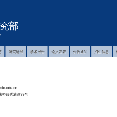
跳
转
到
究部
主
要
内
!
容
态
研究进展
学术报告
论文发表
公告通知
招生信息
stc.edu.cn
康桥镇秀浦路99号