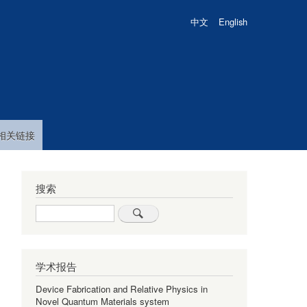
中文
English
相关链接
搜索
Search
学术报告
Device Fabrication and Relative Physics in
Novel Quantum Materials system