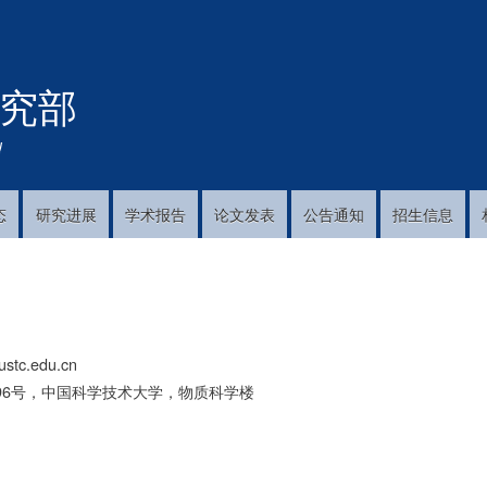
跳
转
到
究部
主
要
内
!
容
态
研究进展
学术报告
论文发表
公告通知
招生信息
ustc.edu.cn
96号，中国科学技术大学，物质科学楼