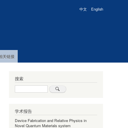
中文
English
相关链接
搜索
Search
学术报告
Device Fabrication and Relative Physics in
Novel Quantum Materials system