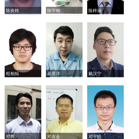
陈炎炜
陈宇翱
陈梓涵
程相灿
崔星洋
戴汉宁
邓辉
邓友金
邓宇皓