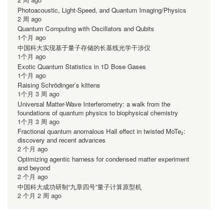
Photoacoustic, Light-Speed, and Quantum Imaging/Physics
2 周 ago
Quantum Computing with Oscillators and Qubits
1个月 ago
中国科大实现基于量子存储的长基线光学干涉仪
1个月 ago
Exotic Quantum Statistics in 1D Bose Gases
1个月 ago
Raising Schrödinger’s kittens
1个月 3 周 ago
Universal Matter-Wave Interferometry: a walk from the
foundations of quantum physics to biophysical chemistry
1个月 3 周 ago
Fractional quantum anomalous Hall effect in twisted MoTe₂:
discovery and recent advances
2 个月 ago
Optimizing agentic harness for condensed matter experiment
and beyond
2 个月 ago
中国科大成功研制“九章四号”量子计算原型机
2 个月 2 周 ago