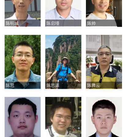
陈明城
陈启瑾
陈帅
陈思
陈思源
陈腾云