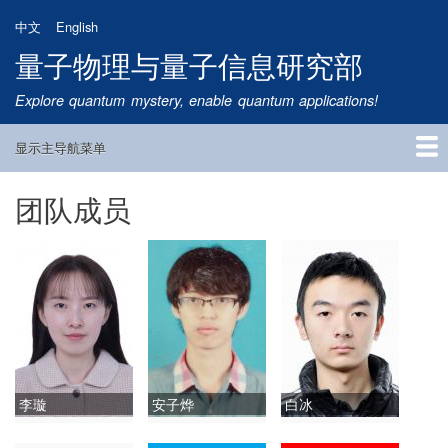
跳
中文
English
转
量子物理与量子信息研究部
到
主
Explore quantum mystery, enable quantum applications!
要
内
显示主导航菜单
容
Main
Navigation
团队成员
首页
研究方向
量子卫星
团队成员
新闻动态
研究进展
学术报告
论文发表
公告通知
招生信息
相关链接
李璇
安子烨
白冰