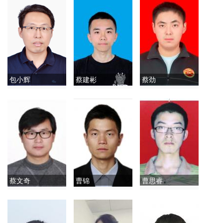
包小辉
蔡建彬
蔡劲
蔡文奇
曹锦
曹思睿