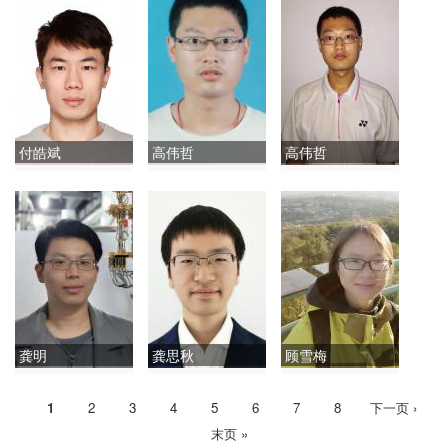
付皓斌
高伟哲
高伟哲
龚明
龚思秋
顾雪梅
当
1
Page
2
Page
3
Page
4
Page
5
Page
6
Page
7
Page
8
下
下一页 ›
分
前
一
末
末页 »