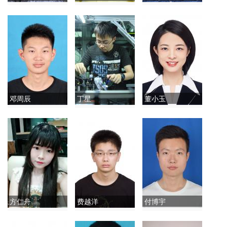
邓周辰
丁星
董小玉
方仁舟
费越洋
付博宇