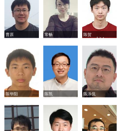
曹原
常畅
陈贺
陈华阳
陈凯
陈泺侃