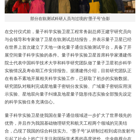
部分在轨测试科研人员与过境的“墨子号”合影
在交付仪式前，量子科学实验卫星工程常务副总师王建宇研究员向
与会领导和专家做了卫星在轨测试总结报告，并表示量子卫星已经
在世界上首次建立了天地一体化量子通信实验测试平台，具备了开
展空间量子科学实验的条件。量子科学实验卫星首席科学家潘建伟
院士代表中国科学技术大学和科学研究团队做了量子卫星初步科学
实验情况及寿命期工作安排报告。据潘建伟介绍，目前研究团队正
在有条不紊地开展相关科学实验工作，已获取了初步的实验数据。
研究团队对顺利完成星地量子密钥分发实验、广域量子密钥应用演
示实验、星地双向量子纠缠及地星量子隐形传态实验全部预先设定
的科学实验任务充满信心。
量子科学实验卫星使我国在量子通信领域进一步扩大了世界领先的
优势，并且作为我国基础物理研究和航天工程两个领域的完美结
合，凸现了我国的综合科技实力。“墨子号”从研制过程到成功发射均
引起了社会上的广泛关注和国际学术界的高度评价。中央电视台在