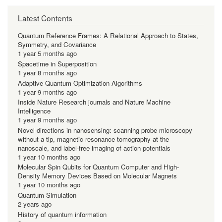
Latest Contents
Quantum Reference Frames: A Relational Approach to States,
Symmetry, and Covariance
1 year 5 months ago
Spacetime in Superposition
1 year 8 months ago
Adaptive Quantum Optimization Algorithms
1 year 9 months ago
Inside Nature Research journals and Nature Machine
Intelligence
1 year 9 months ago
Novel directions in nanosensing: scanning probe microscopy
without a tip, magnetic resonance tomography at the
nanoscale, and label-free imaging of action potentials
1 year 10 months ago
Molecular Spin Qubits for Quantum Computer and High-
Density Memory Devices Based on Molecular Magnets
1 year 10 months ago
Quantum Simulation
2 years ago
History of quantum information