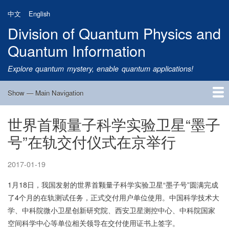
Skip
中文
English
to
Division of Quantum Physics and
main
content
Quantum Information
Explore quantum mystery, enable quantum applications!
Show — Main Navigation
Main
Navigation
世界首颗量子科学实验卫星“墨子
Home
Research
Quantum Satellite
People
News
Research Progress
Talks
Publications
Notice
Admission
Links
号”在轨交付仪式在京举行
2017-01-19
1月18日，我国发射的世界首颗量子科学实验卫星“墨子号”圆满完成
了4个月的在轨测试任务，正式交付用户单位使用。中国科学技术大
学、中科院微小卫星创新研究院、西安卫星测控中心、中科院国家
空间科学中心等单位相关领导在交付使用证书上签字。