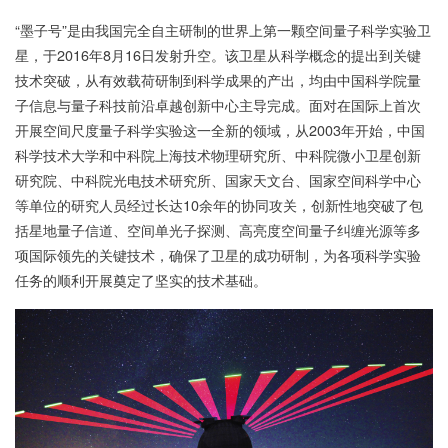
“墨子号”是由我国完全自主研制的世界上第一颗空间量子科学实验卫
星，于2016年8月16日发射升空。该卫星从科学概念的提出到关键
技术突破，从有效载荷研制到科学成果的产出，均由中国科学院量
子信息与量子科技前沿卓越创新中心主导完成。面对在国际上首次
开展空间尺度量子科学实验这一全新的领域，从2003年开始，中国
科学技术大学和中科院上海技术物理研究所、中科院微小卫星创新
研究院、中科院光电技术研究所、国家天文台、国家空间科学中心
等单位的研究人员经过长达10余年的协同攻关，创新性地突破了包
括星地量子信道、空间单光子探测、高亮度空间量子纠缠光源等多
项国际领先的关键技术，确保了卫星的成功研制，为各项科学实验
任务的顺利开展奠定了坚实的技术基础。