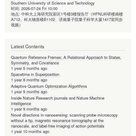
Southern University of Science and Technology
时间:
2026-07-24 Fri 10:00
地点:
中科大上海研究院新区1号楼3楼报告厅（HFNL科研楼南楼
A712、科大物质楼B1102、济南量子院量子科学大厦1417室同步
视频）
Latest Contents
Quantum Reference Frames: A Relational Approach to States,
Symmetry, and Covariance
1 year 5 months ago
Spacetime in Superposition
1 year 8 months ago
Adaptive Quantum Optimization Algorithms
1 year 9 months ago
Inside Nature Research journals and Nature Machine
Intelligence
1 year 9 months ago
Novel directions in nanosensing: scanning probe microscopy
without a tip, magnetic resonance tomography at the
nanoscale, and label-free imaging of action potentials
1 year 10 months ago