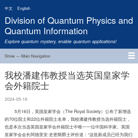
Skip
中文
English
to
Division of Quantum Physics and
main
content
Quantum Information
Explore quantum mystery, enable quantum applications!
Show — Main Navigation
Main
Navigation
我校潘建伟教授当选英国皇家学
Home
Research
Quantum Satellite
People
News
Research Progress
Talks
Publications
Notice
Admission
Links
会外籍院士
2024-05-16
5月16日，英国皇家学会（The Royal Society）公布了新增选
的70位院士和22位外籍院士名单，我校潘建伟教授当选外籍院士，
也是本次当选英国皇家学会外籍院士中唯一一位中国科学家。英国
皇家学会会长阿德里安·史密斯爵士评价道：“这批新成员已经为我们