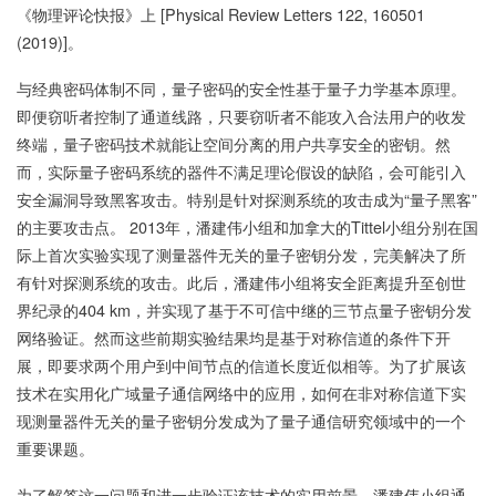
《物理评论快报》上 [Physical Review Letters 122, 160501
(2019)]。
与经典密码体制不同，量子密码的安全性基于量子力学基本原理。
即便窃听者控制了通道线路，只要窃听者不能攻入合法用户的收发
终端，量子密码技术就能让空间分离的用户共享安全的密钥。然
而，实际量子密码系统的器件不满足理论假设的缺陷，会可能引入
安全漏洞导致黑客攻击。特别是针对探测系统的攻击成为“量子黑客”
的主要攻击点。 2013年，潘建伟小组和加拿大的Tittel小组分别在国
际上首次实验实现了测量器件无关的量子密钥分发，完美解决了所
有针对探测系统的攻击。此后，潘建伟小组将安全距离提升至创世
界纪录的404 km，并实现了基于不可信中继的三节点量子密钥分发
网络验证。然而这些前期实验结果均是基于对称信道的条件下开
展，即要求两个用户到中间节点的信道长度近似相等。为了扩展该
技术在实用化广域量子通信网络中的应用，如何在非对称信道下实
现测量器件无关的量子密钥分发成为了量子通信研究领域中的一个
重要课题。
为了解答这一问题和进一步验证该技术的实用前景，潘建伟小组通