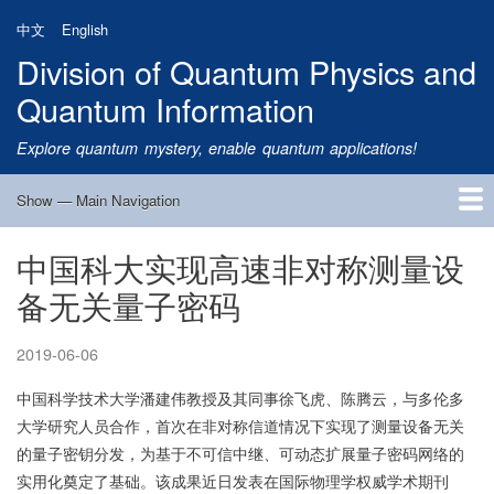
Skip
中文
English
to
Division of Quantum Physics and
main
content
Quantum Information
Explore quantum mystery, enable quantum applications!
Show — Main Navigation
Main
Navigation
中国科大实现高速非对称测量设
Home
Research
Quantum Satellite
People
News
Research Progress
Talks
Publications
Notice
Admission
Links
备无关量子密码
2019-06-06
中国科学技术大学潘建伟教授及其同事徐飞虎、陈腾云，与多伦多
大学研究人员合作，首次在非对称信道情况下实现了测量设备无关
的量子密钥分发，为基于不可信中继、可动态扩展量子密码网络的
实用化奠定了基础。该成果近日发表在国际物理学权威学术期刊