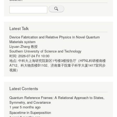
Search
Latest Talk
Device Fabrication and Relative Physics in Novel Quantum
Materials system
Liyuan Zhang 教授
Southern University of Science and Technology
时间:
2026-07-24 Fri 10:00
地点:
中科大上海研究院新区1号楼3楼报告厅（HFNL科研楼南楼
A712、科大物质楼B1102、济南量子院量子科学大厦1417室同步
视频）
Latest Contents
Quantum Reference Frames: A Relational Approach to States,
Symmetry, and Covariance
1 year 5 months ago
Spacetime in Superposition