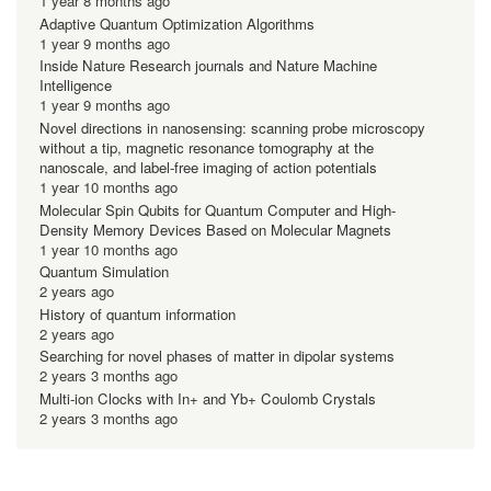
1 year 8 months ago
Adaptive Quantum Optimization Algorithms
1 year 9 months ago
Inside Nature Research journals and Nature Machine
Intelligence
1 year 9 months ago
Novel directions in nanosensing: scanning probe microscopy
without a tip, magnetic resonance tomography at the
nanoscale, and label-free imaging of action potentials
1 year 10 months ago
Molecular Spin Qubits for Quantum Computer and High-
Density Memory Devices Based on Molecular Magnets
1 year 10 months ago
Quantum Simulation
2 years ago
History of quantum information
2 years ago
Searching for novel phases of matter in dipolar systems
2 years 3 months ago
Multi-ion Clocks with In+ and Yb+ Coulomb Crystals
2 years 3 months ago