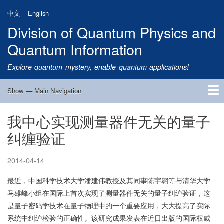
Skip
中文
English
to
Division of Quantum Physics and
main
content
Quantum Information
Explore quantum mystery, enable quantum applications!
Show — Main Navigation
Main
Navigation
我中心实现测量器件无关的量子
Home
Research
Quantum Satellite
People
News
Research Progress
Talks
Publications
Notice
Admission
Links
纠缠验证
2014-04-14
最近，中国科学技术大学潘建伟教授及其同事陈宇翱等与清华大学
马雄峰小组在国际上首次实现了测量器件无关的量子纠缠验证，这
是量子密码学技术在量子物理中的一个重要应用，大大提高了实际
系统中纠缠检验的正确性。该研究成果发表在近日出版的国际权威