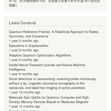
A712、科大物质楼B1102、济南量子院量子科学大厦1417室同步
视频）
Latest Contents
Quantum Reference Frames: A Relational Approach to States,
Symmetry, and Covariance
1 year 5 months ago
Spacetime in Superposition
1 year 8 months ago
Adaptive Quantum Optimization Algorithms
1 year 9 months ago
Inside Nature Research journals and Nature Machine
Intelligence
1 year 9 months ago
Novel directions in nanosensing: scanning probe microscopy
without a tip, magnetic resonance tomography at the
nanoscale, and label-free imaging of action potentials
1 year 10 months ago
Molecular Spin Qubits for Quantum Computer and High-
Density Memory Devices Based on Molecular Magnets
1 year 10 months ago