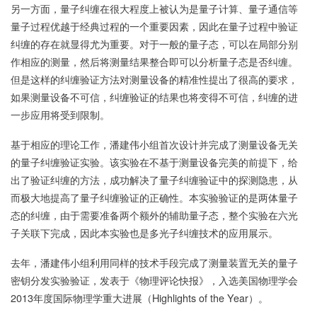
另一方面，量子纠缠在很大程度上被认为是量子计算、量子通信等
量子过程优越于经典过程的一个重要因素，因此在量子过程中验证
纠缠的存在就显得尤为重要。对于一般的量子态，可以在局部分别
作相应的测量，然后将测量结果整合即可以分析量子态是否纠缠。
但是这样的纠缠验证方法对测量设备的精准性提出了很高的要求，
如果测量设备不可信，纠缠验证的结果也将变得不可信，纠缠的进
一步应用将受到限制。
基于相应的理论工作，潘建伟小组首次设计并完成了测量设备无关
的量子纠缠验证实验。该实验在不基于测量设备完美的前提下，给
出了验证纠缠的方法，成功解决了量子纠缠验证中的探测隐患，从
而极大地提高了量子纠缠验证的正确性。本实验验证的是两体量子
态的纠缠，由于需要准备两个额外的辅助量子态，整个实验在六光
子关联下完成，因此本实验也是多光子纠缠技术的应用展示。
去年，潘建伟小组利用同样的技术手段完成了测量装置无关的量子
密钥分发实验验证，发表于《物理评论快报》，入选美国物理学会
2013年度国际物理学重大进展（Highlights of the Year）。