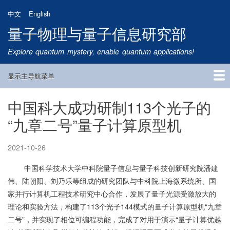
跳
中文
English
转
量子物理与量子信息研究部
到
主
Explore quantum mystery, enable quantum applications!
要
内
显示主导航菜单
容
Main
Navigation
中国科大成功研制113个光子的
首页
研究方向
量子卫星
团队成员
新闻动态
研究进展
学术报告
论文发表
公告通知
招生信息
相关链接
“九章二号”量子计算原型机
2021-10-26
中国科学技术大学中科院量子信息与量子科技创新研究院潘建
伟、陆朝阳、刘乃乐等组成的研究团队与中科院上海微系统所、国
家并行计算机工程技术研究中心合作，发展了量子光源受激放大的
理论和实验方法，构建了113个光子144模式的量子计算原型机“九章
二号”，并实现了相位可编程功能，完成了对用于演示“量子计算优越