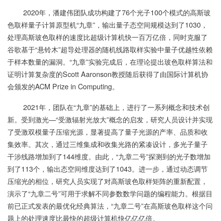
2020年，潘建伟团队成功构建了76个光子100个模式的高斯玻
色取样量子计算原型机“九章”，输出量子态空间规模达到了1030，
处理高斯玻色取样的速度比超级计算机快一百万亿倍，同时克服了
谷歌基于“悬铃木”超导处理器的随机线路取样实验中量子优越性依赖
于样本数量的漏洞。“九章”实验完成后，在理论提出玻色取样算法和
证明计算复杂度的Scott Aaronson教授随后获得了由国际计算机协
会颁发的ACM Prize in Computing。
2021年，团队在“九章”的基础上，进行了一系列概念和技术创
新。受到激光—“受激辐射光放大”概念的启发，研究人员设计并实现
了受激双模量子压缩光源，显著提高了量子光源的产率、品质和收
集效率。其次，通过三维集成和收集光路的紧凑设计，多光子量子
干涉线路增加到了144维度。由此，“九章二号”探测到的光子数增加
到了113个，输出态空间维度达到了1043。进一步，通过动态调节
压缩光的相位，研究人员实现了对高斯玻色取样矩阵的重新配置，
演示了“九章二号”可用于求解不同参数数学问题的编程能力。根据目
前已正式发表的最优化经典算法，“九章二号”在高斯玻色取样这个问
题上的处理速度比最快的超级计算机快亿亿亿倍。