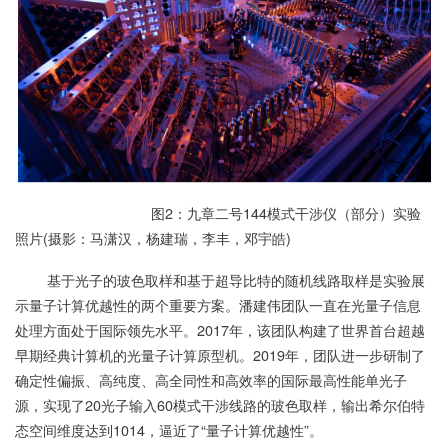
图2：九章二号144模式干涉仪（部分）实验
照片(摄影：马潇汉，杨建瑞，李丰，邓宇皓)
基于光子的玻色取样和基于超导比特的随机线路取样是实验展
示量子计算优越性的两个重要方案。潘建伟团队一直在光量子信息
处理方面处于国际领先水平。2017年，该团队构建了世界首台超越
早期经典计算机的光量子计算原型机。2019年，团队进一步研制了
确定性偏振、高纯度、高全同性和高效率的国际最高性能单光子
源，实现了20光子输入60模式干涉线路的玻色取样，输出希尔伯特
态空间维度达到1014，逼近了“量子计算优越性”。