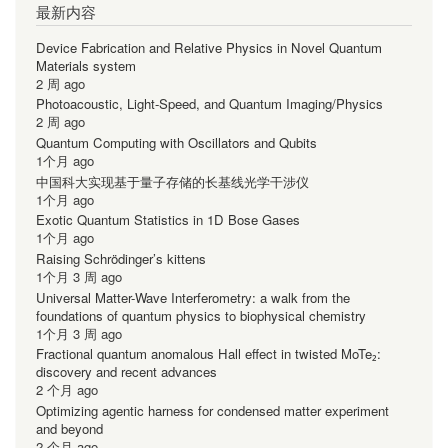
最新内容
Device Fabrication and Relative Physics in Novel Quantum
Materials system
2 周 ago
Photoacoustic, Light-Speed, and Quantum Imaging/Physics
2 周 ago
Quantum Computing with Oscillators and Qubits
1个月 ago
中国科大实现基于量子存储的长基线光学干涉仪
1个月 ago
Exotic Quantum Statistics in 1D Bose Gases
1个月 ago
Raising Schrödinger’s kittens
1个月 3 周 ago
Universal Matter-Wave Interferometry: a walk from the
foundations of quantum physics to biophysical chemistry
1个月 3 周 ago
Fractional quantum anomalous Hall effect in twisted MoTe₂:
discovery and recent advances
2 个月 ago
Optimizing agentic harness for condensed matter experiment
and beyond
2 个月 ago