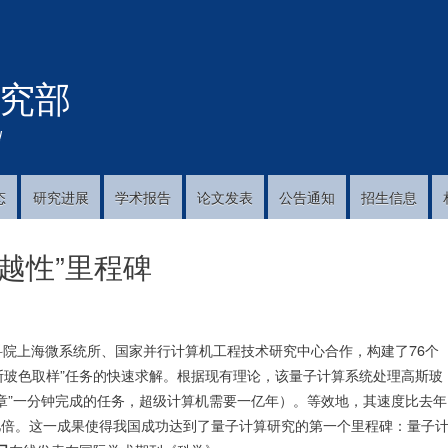
跳
转
到
究部
主
要
内
!
容
态
研究进展
学术报告
论文发表
公告通知
招生信息
越性”里程碑
院上海微系统所、国家并行计算机工程技术研究中心合作，构建了76个
高斯玻色取样”任务的快速求解。根据现有理论，该量子计算系统处理高斯玻
章”一分钟完成的任务，超级计算机需要一亿年）。等效地，其速度比去年
百亿倍。这一成果使得我国成功达到了量子计算研究的第一个里程碑：量子