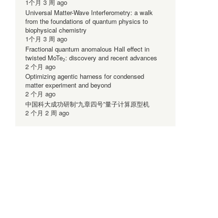
1个月 3 周 ago
Universal Matter-Wave Interferometry: a walk
from the foundations of quantum physics to
biophysical chemistry
1个月 3 周 ago
Fractional quantum anomalous Hall effect in
twisted MoTe₂: discovery and recent advances
2 个月 ago
Optimizing agentic harness for condensed
matter experiment and beyond
2 个月 ago
中国科大成功研制“九章四号”量子计算原型机
2 个月 2 周 ago