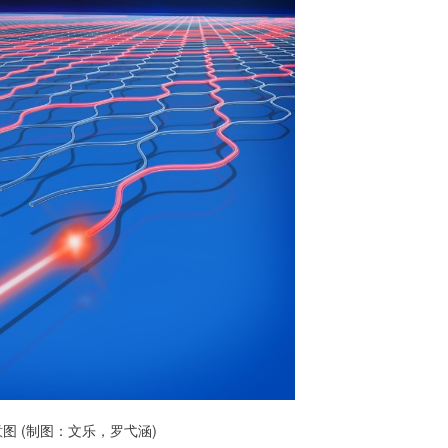
：文乐，罗弋涵)