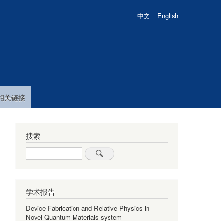
中文
English
相关链接
搜索
Search
学术报告
Device Fabrication and Relative Physics in
计
Novel Quantum Materials system