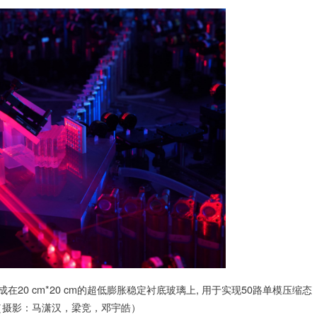
0 cm*20 cm的超低膨胀稳定衬底玻璃上, 用于实现50路单模压缩态
（摄影：马潇汉，梁竞，邓宇皓）