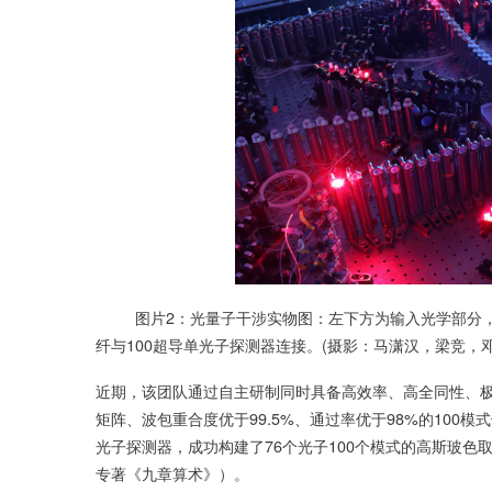
图片2：光量子干涉实物图：左下方为输入光学部分，右
纤与100超导单光子探测器连接。(摄影：马潇汉，梁竞，邓
近期，该团队通过自主研制同时具备高效率、高全同性、
矩阵、波包重合度优于99.5%、通过率优于98%的100模
光子探测器，成功构建了76个光子100个模式的高斯玻色
专著《九章算术》）。