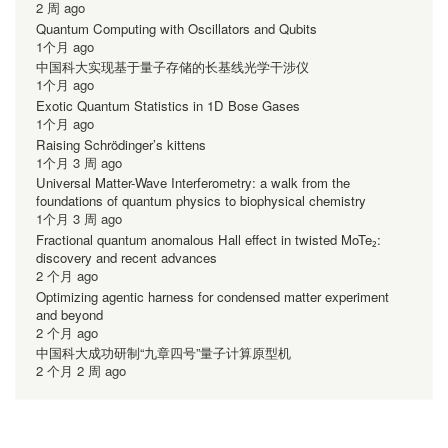
2 周 ago
Quantum Computing with Oscillators and Qubits
1个月 ago
中国科大实现基于量子存储的长基线光学干涉仪
1个月 ago
Exotic Quantum Statistics in 1D Bose Gases
1个月 ago
Raising Schrödinger’s kittens
1个月 3 周 ago
Universal Matter-Wave Interferometry: a walk from the
foundations of quantum physics to biophysical chemistry
1个月 3 周 ago
Fractional quantum anomalous Hall effect in twisted MoTe₂:
discovery and recent advances
2 个月 ago
Optimizing agentic harness for condensed matter experiment
and beyond
2 个月 ago
中国科大成功研制“九章四号”量子计算原型机
2 个月 2 周 ago