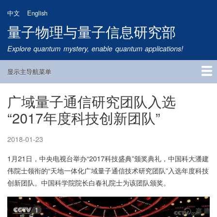
跳
中文
English
转
量子物理与量子信息研究部
到
主
Explore quantum mystery, enable quantum applications!
要
内
显示主导航菜单
容
Main
Navigation
广域量子通信研究团队入选
首页
研究方向
量子卫星
团队成员
新闻动态
研究进展
学术报告
论文发表
公告通知
招生信息
相关链接
“2017年度科技创新团队”
2018-01-23
1月21日，中央电视台举办“2017科技盛典”颁奖典礼，中国科大潘建
伟院士领衔的“天地一体化广域量子通信技术研究团队”入选年度科技
创新团队。中国科学院院长白春礼院士为该团队颁奖。