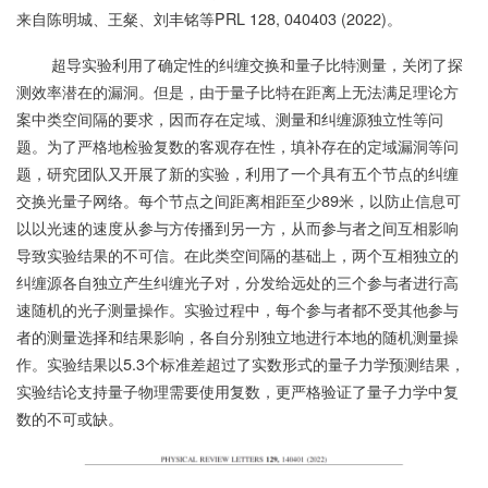
来自陈明城、王粲、刘丰铭等PRL 128, 040403 (2022)。
超导实验利用了确定性的纠缠交换和量子比特测量，关闭了探
测效率潜在的漏洞。但是，由于量子比特在距离上无法满足理论方
案中类空间隔的要求，因而存在定域、测量和纠缠源独立性等问
题。为了严格地检验复数的客观存在性，填补存在的定域漏洞等问
题，研究团队又开展了新的实验，利用了一个具有五个节点的纠缠
交换光量子网络。每个节点之间距离相距至少89米，以防止信息可
以以光速的速度从参与方传播到另一方，从而参与者之间互相影响
导致实验结果的不可信。在此类空间隔的基础上，两个互相独立的
纠缠源各自独立产生纠缠光子对，分发给远处的三个参与者进行高
速随机的光子测量操作。实验过程中，每个参与者都不受其他参与
者的测量选择和结果影响，各自分别独立地进行本地的随机测量操
作。实验结果以5.3个标准差超过了实数形式的量子力学预测结果，
实验结论支持量子物理需要使用复数，更严格验证了量子力学中复
数的不可或缺。