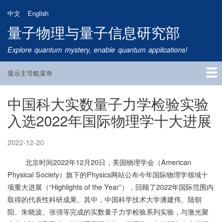
跳
中文
English
转
量子物理与量子信息研究部
到
主
Explore quantum mystery, enable quantum applications!
要
内
显示主导航菜单
容
Main
Navigation
中国科大实数量子力学检验实验
首页
研究方向
量子卫星
团队成员
新闻动态
研究进展
学术报告
论文发表
公告通知
招生信息
相关链接
入选2022年国际物理学十大进展
2022-12-20
北京时间2022年12月20日，美国物理学会（American
Physical Society）旗下的Physics网站公布今年国际物理学领域十
项重大进展（“Highlights of the Year”），回顾了2022年国际范围内
取得的代表性科研成果。其中，中国科学技术大学潘建伟、陆朝
阳、朱晓波、张强等完成的实数量子力学检验系列实验，与激光聚