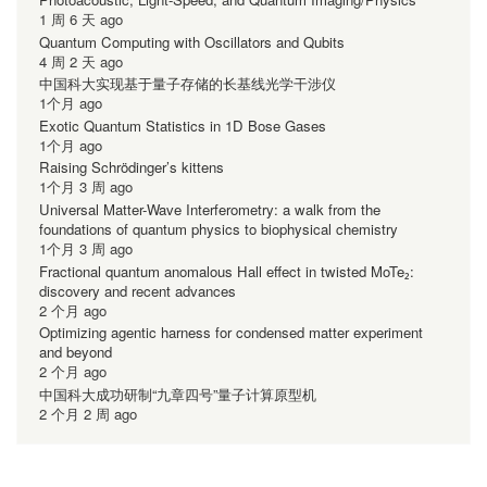
1 周 6 天 ago
Quantum Computing with Oscillators and Qubits
4 周 2 天 ago
中国科大实现基于量子存储的长基线光学干涉仪
1个月 ago
Exotic Quantum Statistics in 1D Bose Gases
1个月 ago
Raising Schrödinger’s kittens
1个月 3 周 ago
Universal Matter-Wave Interferometry: a walk from the
foundations of quantum physics to biophysical chemistry
1个月 3 周 ago
Fractional quantum anomalous Hall effect in twisted MoTe₂:
discovery and recent advances
2 个月 ago
Optimizing agentic harness for condensed matter experiment
and beyond
2 个月 ago
中国科大成功研制“九章四号”量子计算原型机
2 个月 2 周 ago